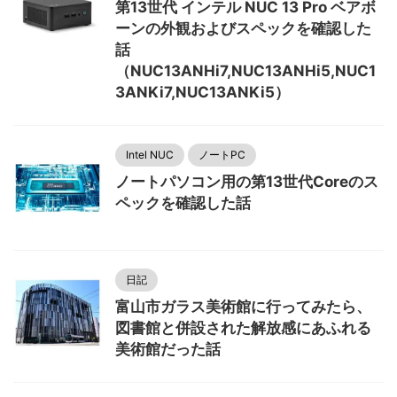
第13世代 インテル NUC 13 Pro ベアボ
ーンの外観およびスペックを確認した
話
（NUC13ANHi7,NUC13ANHi5,NUC1
3ANKi7,NUC13ANKi5）
Intel NUC
ノートPC
ノートパソコン用の第13世代Coreのス
ペックを確認した話
日記
富山市ガラス美術館に行ってみたら、
図書館と併設された解放感にあふれる
美術館だった話