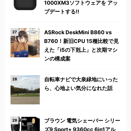
1000XM3ソフトウェアを アッ
プデートする!!
ASRock DeskMini B860 vs
B760！新旧CPU 15種比較で見
えた「i5の下剋上」と次期マシ
ンの構成案
自転車ナビで大泉緑地にいった
ら、心地よい気分になれた話
ブラウン 電気シェーバー シリー
ズ9 Sport+ 9360cc 6in1アル