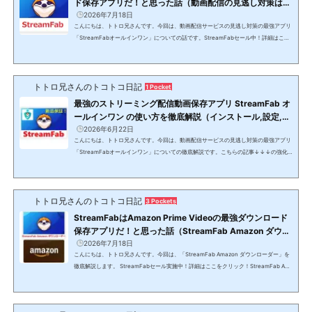
ド保存アプリだ！と思った話（動画配信の見逃し対策は、
StreamFabオールインワンで完璧だ！・StreamFab7
2026年7月18日
こんにちは、トトロ兄さんです。今回は、動画配信サービスの見逃し対策の最強アプリ
版）
「StreamFabオールインワン」についての話です。StreamFabセール中！詳細はここ
をクリック！動画配信が当たり前の時代になった！動画配信が当たり前の時代になりま
した。皆さんは、動画配信を最大限利用して、思いっきり楽しんでいますか？私は、テ
レビに出演する好きな芸能人の番組は、録画をしてチェックをして楽しんでいます。も
トトロ兄さんのトコトコ日記
ちろん、録画し忘れた時や見逃した時は、「TVer」で楽しんでいます。「Amazon」で
1 Pocket
はPrime会員になっているので、追加料...
最強のストリーミング配信動画保存アプリ StreamFab オ
ールインワン の使い方を徹底解説（インストール,設定,ダ
ウンロード,購入,返金,失敗,制限,ギフト券,サポート,違
2026年6月22日
こんにちは、トトロ兄さんです。今回は、動画配信サービスの見逃し対策の最強アプリ
法？など）StreamFab7版
「StreamFabオールインワン」についての徹底解説です。こちらの記事↓↓↓の強化
版になります。追記した項目は、目次に★印がついています。年末年始感謝祭実施中！
詳細はここをクリック！動画配信が当たり前の時代になった！動画配信が当たり前の時
代になりました。皆さんは、動画配信を最大限利用して、思いっきり楽しんでいます
トトロ兄さんのトコトコ日記
か？私は、テレビに出演する好きな芸能人の番組は、録画をしてチェックをして楽しん
3 Pockets
でいます。もちろん、録画し忘れた時や見...
StreamFabはAmazon Prime Videoの最強ダウンロード
保存アプリだ！と思った話（StreamFab Amazon ダウン
ローダー の使い方を徹底解説！）
2026年7月18日
こんにちは、トトロ兄さんです。今回は、「StreamFab Amazon ダウンローダー」を
徹底解説します。 StreamFabセール実施中！詳細はここをクリック！StreamFab Am
azon ダウンローダーとは？「StreamFab Amazon ダウンローダー」は、「Amazon P
rime Video」の動画を自分のパソコンにダウンロード保存して、オフラインで閲覧する
ことができるアプリです。本当に便利なソフトで、この「StreamFab Amazon ダウン