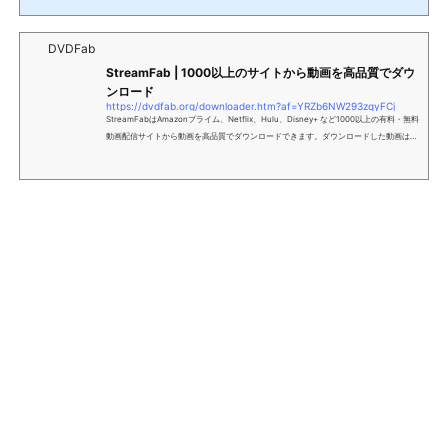
他の動画配信サイトを利用する場合、1カ月のみ利用するこの利用方法が、一番少ない
利用料金で楽しむことができます。順番に確認していきましょう。必ず利用する動画配
DVDFab
信サイト以外は、契約しない例えば、必ず利用する動画配信サイトとしては、「Amazo
n Prime Video」を選択される方が...
StreamFab | 1000以上のサイトから動画を高品質でダウ
ンロード
https://dvdfab.org/downloader.htm?af=YRZb6NW293zqyFCj
StreamFabはAmazonプライム、Netflix、Hulu、Disney+ など1000以上の有料・無料
動画配信サイトから動画を高品質でダウンロードできます。ダウンロードした動画はM
P4/MKVで保存して、様々なデバイスで楽しめます。