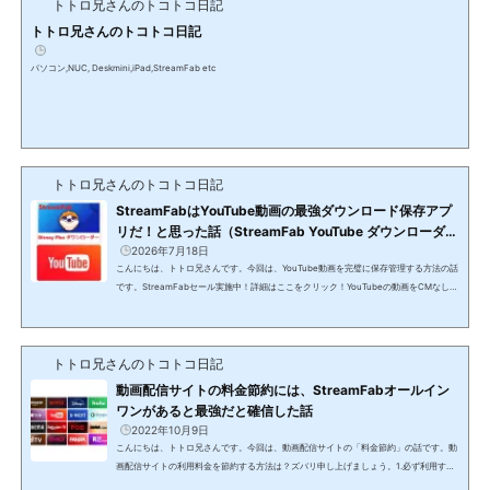
トトロ兄さんのトコトコ日記
ローダー」というアプリを使ってパソコンにダウンロード保存した動画は、Prime会員
をやめた後や配信期限を過ぎた後も鑑賞できるの...
トトロ兄さんのトコトコ日記
パソコン,NUC, Deskmini,iPad,StreamFab etc
トトロ兄さんのトコトコ日記
StreamFabはYouTube動画の最強ダウンロード保存アプ
リだ！と思った話（StreamFab YouTube ダウンローダー
の使い方を徹底解説！TVerもOK！）
2026年7月18日
こんにちは、トトロ兄さんです。今回は、YouTube動画を完璧に保存管理する方法の話
です。StreamFabセール実施中！詳細はここをクリック！YouTubeの動画をCMなしで
一気に見たい！YouTubeの大好きなチャンネル動画を、CMなしで一気に見たい。でき
れば、自分のパソコンにダウンロード保存して、永久に自分の動画として大切に保存し
たい。そんな思いになったことはありませんか？そんな夢をかなえてくれるのが、今回
トトロ兄さんのトコトコ日記
紹介する「StreamFab YouTube ダウンローダー」というダウンロードソフトです。動
画配信サイトの有名なところでは、Amazon...
動画配信サイトの料金節約には、StreamFabオールイン
ワンがあると最強だと確信した話
2022年10月9日
こんにちは、トトロ兄さんです。今回は、動画配信サイトの「料金節約」の話です。動
画配信サイトの利用料金を節約する方法は？ズバリ申し上げましょう。1.必ず利用する
動画配信サイト以外は、契約しない2.見放題でない動画は、レンタル動画を利用する3.