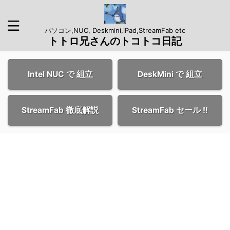
パソコン,NUC, Deskmini,iPad,StreamFab etc
トトロ兄さんのトコトコ日記
Intel NUC で 組立
DeskMini で 組立
StreamFab 徹底解説
StreamFab セール !!