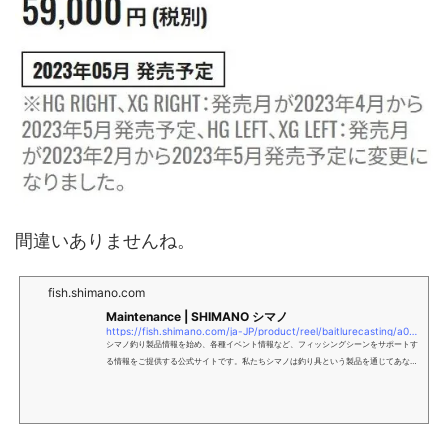
間違いありませんね。
fish.shimano.com
Maintenance | SHIMANO シマノ
https://fish.shimano.com/ja-JP/product/reel/baitlurecasting/a075f00003rgosxqa0.html
シマノ釣り製品情報を始め、各種イベント情報など、フィッシングシーンをサポートす
る情報をご提供する公式サイトです。私たちシマノは釣り具という製品を通じてあなた
とご一緒したいと考えます。 海も川も湖も、そこに魚たちがいる限り、人と魚たちとの
出会いのドラマは無限です。この素晴らしいドラマをこれからも永遠に継承するため
に、テクノロジーと感性を融合させた、こころ躍る製品をお届けします。