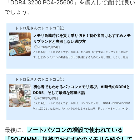
「DDR4 3200 PC4-25600」を購入して置けば良い
でしょう。
トトロ兄さんのトコトコ日記
メモリ高騰時代を賢く乗り切る！初心者向けおすすめメモ
リブランドと失敗しない選び方
2026年2月24日
こんにちは、トトロ兄さんです。今回は、初心者向けおすすめメモリブランドの話で
す。はじめにパソコンの動作をサクサク快適にするためのメモリ増設。しかし、最近は
メモリの価格高騰が続いており、いざ増設しようと思っても予算の都合でためらってし
まう方も多いのではないでしょうか。メモリ選びで一番安心なのは、誰もが知るトップ
ブランドを選ぶことです。しかし、価格が高すぎたり、よくわからない業者が販売して
トトロ兄さんのトコトコ日記
いて手が出しづらかったりするのが現状です。そこで今回は、初心者の方にもわかりや
すく、トップブランドからコスト...
初心者でもわかるパソコンメモリ選び。AI時代のDDR4と
DDR5、そして最適な容量の話
2026年5月9日
こんにちは、トトロ兄さんです。今回は、パソコンのメモリ「DDR4・DDR5のSODIM
M」の話です。はじめにパソコンを自作しようとしたり、新しいノートパソコンや小型
パソコンを購入しようとしたとき、初心者の方が最初にぶつかる大きな壁が、メモリ選
びではないでしょうか。商品の仕様表やインターネットの販売ページを開くと、アルフ
ァベットや数字の羅列がずらりと並んでいて、なんだかとても難解で専門的なものに感
最後に、
ノートパソコンの増設で使われている
じられてしまいますよね。どれを選べば正解なのか分からず、購入ボタンを押す手が止
まってしまうという経験は、誰もが一...
「SO-DIMM」規格
でおすすめのメモリを紹介して