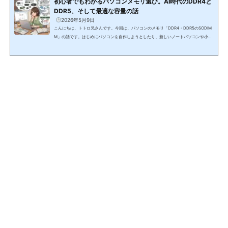
初心者でもわかるパソコンメモリ選び。AI時代のDDR4と
DDR5、そして最適な容量の話
2026年5月9日
こんにちは、トトロ兄さんです。今回は、パソコンのメモリ「DDR4・DDR5のSODIM
M」の話です。はじめにパソコンを自作しようとしたり、新しいノートパソコンや小型
パソコンを購入しようとしたとき、初心者の方が最初にぶつかる大きな壁が、メモリ選
びではないでしょうか。商品の仕様表やインターネットの販売ページを開くと、アルフ
ァベットや数字の羅列がずらりと並んでいて、なんだかとても難解で専門的なものに感
じられてしまいますよね。どれを選べば正解なのか分からず、購入ボタンを押す手が止
まってしまうという経験は、誰もが一...