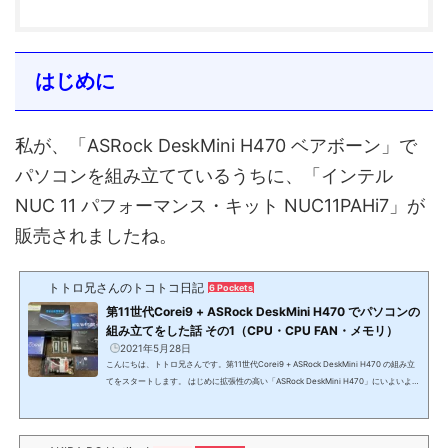
はじめに
私が、「ASRock DeskMini H470 ベアボーン」で
パソコンを組み立てているうちに、「インテル
NUC 11 パフォーマンス・キット NUC11PAHi7」が
販売されましたね。
トトロ兄さんのトコトコ日記
6 Pockets
第11世代Corei9 + ASRock DeskMini H470 でパソコンの
組み立てをした話 その1（CPU・CPU FAN・メモリ）
2021年5月28日
こんにちは、トトロ兄さんです。第11世代Corei9 + ASRock DeskMini H470 の組み立
てをスタートします。 はじめに拡張性の高い「ASRock DeskMini H470」にいよいよ第
11世代Corei9搭載のパソコンを組み立てたいと思います。(function(b,c,f,g,a,d,e){b.M
oshimoAffiliateObject=a;b=b||function(){arguments.currentScript=c.currentScript
||c.scripts;(b.q=b.q||).push(arguments)};c.getElementById(a)||(d=c.createElement