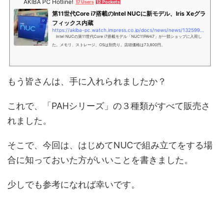
AKIBA PC Hotline!
(f),d.src=g,d.id=a,e=c.getElementsByTagName("body"),e.appendChild(d))})(wind
17 Users
12 Pockets
ow,document,&q...
第11世代Core i7搭載のIntel NUCに新モデル、Iris Xeグラ
フィックス内蔵
https://akiba-pc.watch.impress.co.jp/docs/news/news/1325995.html
Intel NUCの第11世代Core i7搭載モデル「NUC11PAHi7」が一部ショップに入荷し
た。メモリ、ストレージ、OSは別売り。店頭価格は73,800円。
もう皆さんは、手に入れられましたか？
これで、「PAHシリーズ」の３種類がすべて販売さ
れました。
そこで、今回は、はじめてNUCで組み立てをする場
合に知っておいた方がいいことを書きました。
少しでも参考になれば幸いです。