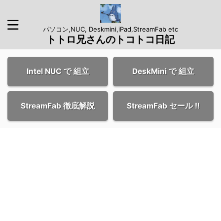
パソコン,NUC, Deskmini,iPad,StreamFab etc
トトロ兄さんのトコトコ日記
Intel NUC で 組立
DeskMini で 組立
StreamFab 徹底解説
StreamFab セール !!