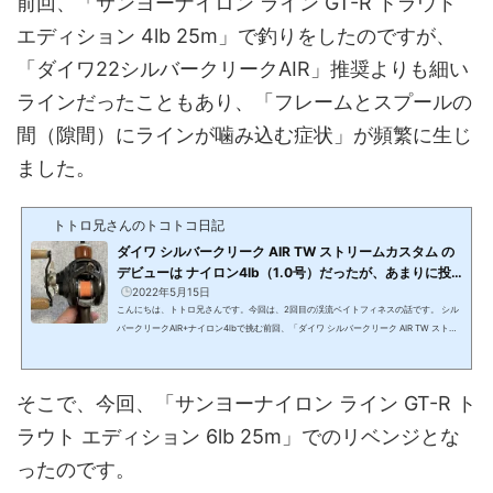
前回、「サンヨーナイロン ライン GT-R トラウト
エディション 4lb 25m」で釣りをしたのですが、
「ダイワ22シルバークリークAIR」推奨よりも細い
ラインだったこともあり、「フレームとスプールの
間（隙間）にラインが噛み込む症状」が頻繁に生じ
ました。
トトロ兄さんのトコトコ日記
ダイワ シルバークリーク AIR TW ストリームカスタム の
デビューは ナイロン4lb（1.0号）だったが、あまりに投
げやすくてビックリした話（渓流ベイトフィネス2回目）
2022年5月15日
こんにちは、トトロ兄さんです。今回は、2回目の渓流ベイトフィネスの話です。 シル
バークリークAIR+ナイロン4lbで挑む前回、「ダイワ シルバークリーク AIR TW ストリ
ームカスタムとナイロン5lb（1.2号）でキャスティングの練習をした話」を書きまし
た。2022年5月3日の夜に「ダイワ22シルバークリークAIR」が自宅に届き、翌日の5月
4日に渓流に出かけるため、当日の朝（6時から7時の間）、練習に行ったのです。ダイ
そこで、今回、「サンヨーナイロン ライン GT-R ト
ワ シルバークリーク AIR TW ストリームカスタム 8.5L(function(b,c,f,g,a,d,e){b.Moshi
moAffiliateObject=a;b=b||...
ラウト エディション 6lb 25m」でのリベンジとな
ったのです。