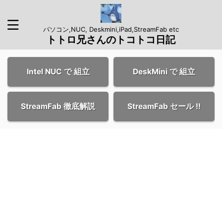
パソコン,NUC, Deskmini,iPad,StreamFab etc
トトロ兄さんのトコトコ日記
Intel NUC で 組立
DeskMini で 組立
StreamFab 徹底解説
StreamFab セール !!