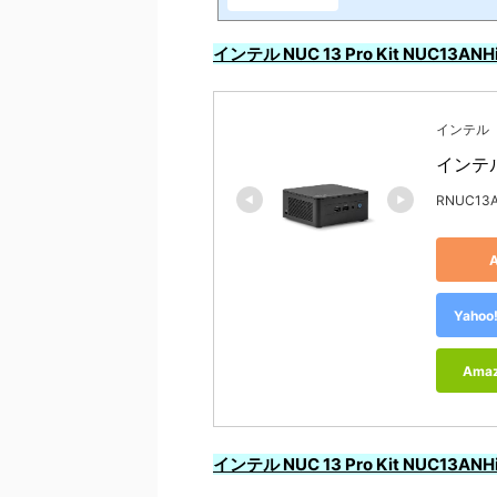
テル NUC 13 Pro Kit NUC13A
on(){arguments.currentScr
ntById(a)||(d=c.createE
インテル NUC 13 Pro Kit NUC13ANH
hild(d))})(window,documen
インテル
インテル 
RNUC13A
Yah
Ama
インテル NUC 13 Pro Kit NUC13ANH