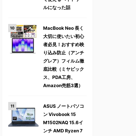
ルになった話
MacBook Neo 長く
大切に使いたい初心
者必見！おすすめ映
り込み防止（アンチ
グレア）フィルム徹
底比較（ミヤビック
ス、PDA工房、
Amazon売筋3選）
ASUS ノートパソコ
ン Vivobook 15
M1502NAQ 15.6イ
ンチ AMD Ryzen 7