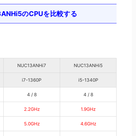
13ANHi5のCPUを比較する
NUC13ANHi7
NUC13ANHi5
i7-1360P
i5-1340P
4 / 8
4 / 8
2.2GHz
1.9GHz
5.0GHz
4.6GHz