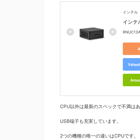
インテル
インテル 
RNUC13A
Yah
Ama
CPU以外は最新のスペックで不満は
USB端子も充実しています。
2つの機種の唯一の違いはCPUです。