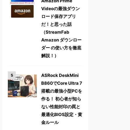
Amazon Prime
Videoの最強ダウン
ロード保存アプリ
だ！と思った話
（StreamFab
Amazon ダウンロー
ダー の使い方を徹底
解説！）
ASRock DeskMini
B860でCore Ultra 7
搭載の最強小型PCを
作る！ 初心者が知ら
ない性能封印の罠と
最適化BIOS設定・黄
金ルール