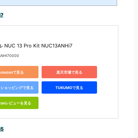
NHi7(function(b,c,f,g,a,d,e){b.MoshimoAffiliateObject=a;b=b||functi
ipt=c.currentScript||c.scripts;(b.q=b.q||).push(arguments)};c.getEleme
lement(f),d.src=g,d.id=a,e=c.getElementsByTagName("body"),e.appendC
i7
t,"...
NUC 13 Pro Kit NUC13ANHi7
NHI70000
Amazonで見る
楽天市場で見る
oo!ショッピングで見る
TUKUMOで見る
zonレビューを見る
i5