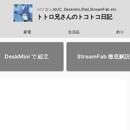
パソコン,NUC, Deskmini,iPad,StreamFab etc
トトロ兄さんのトコトコ日記
家電
生活品
釣り
DeskMini で 組立
StreamFab 徹底解説