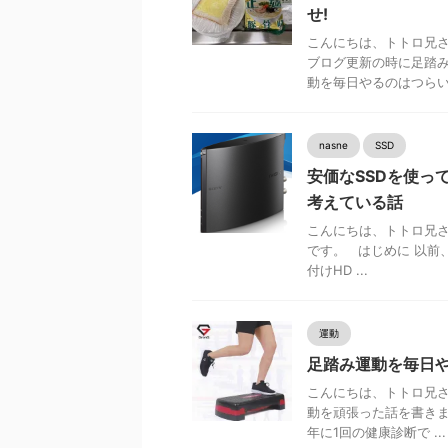
せ!
こんにちは、トトロ兄さ
ブログ更新の時に足踏み
動を毎日やるのはつらい .
nasne
SSD
安価なSSDを使って 
考えている話
こんにちは、トトロ兄さ
です。 はじめに 以前、
付けHD ...
運動
足踏み運動を毎日
こんにちは、トトロ兄さ
動を頑張った話を書きま
年に1回の健康診断で ...