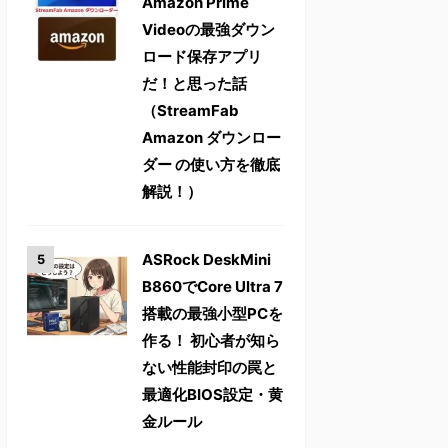
Amazon Prime
Videoの最強ダウン
ロード保存アプリ
だ！と思った話
（StreamFab
Amazon ダウンロー
ダー の使い方を徹底
解説！）
ASRock DeskMini
B860でCore Ultra 7
搭載の最強小型PCを
作る！ 初心者が知ら
ない性能封印の罠と
最適化BIOS設定・黄
金ルール