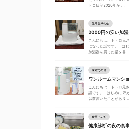
トコ日記2020年か ...
生活品その他
2000円の安い加
こんにちは、トトロ兄さ
になった話です。 はじ
加湿器を買った話を書 ..
家電その他
ワンルームマンシ
こんにちは、トトロ兄さ
話です。 はじめに 私
以前書いたことがあり ..
食事その他
健康診断の夜の食