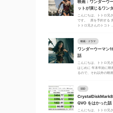
映画：ワンダーウー
ットが演じるワンダ
こんにちは、トトロ兄さ
です。 席を予約する 
トトロ兄さんのトコト ..
映画・ドラマ
ワンダーウーマン1
話
こんにちは、トトロ兄
はじめに 年末年始に映
るので、それ以外の映画 .
SSD
CrystalDiskMark
QVO をはかった話
こんにちは、トトロ兄さんで