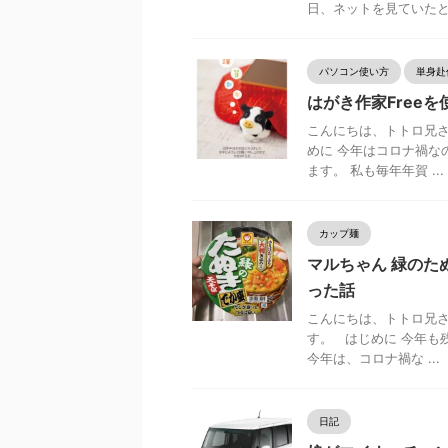
日、ネットを見ていたところ
パソコン使い方
単身赴
はがき作家Free
こんにちは、トトロ兄さ
めに 今年はコロナ禍な
ます。 私も毎年年賀 ...
カップ麺
マルちゃん 緑のた
った話
こんにちは、トトロ兄さ
す。 はじめに 今年も
今年は、コロナ禍な ...
日記