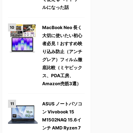
ルになった話
MacBook Neo 長く
大切に使いたい初心
者必見！おすすめ映
り込み防止（アンチ
グレア）フィルム徹
底比較（ミヤビック
ス、PDA工房、
Amazon売筋3選）
ASUS ノートパソコ
ン Vivobook 15
M1502NAQ 15.6イ
ンチ AMD Ryzen 7