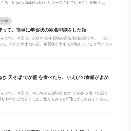
、CrystalDiskMark8がリリースされていることを知り ...
任生活
を使って、簡単に年賀状の宛名印刷をした話
んです。 今回は、2021年の年賀状の宛名印刷の話です。 はじ
ので、外出が出来ない分、年賀状を出す人が増えていると聞いてい
ぬき 天そば でか盛 を食べたら、小えびの食感がよか
んです。 今回は、マルちゃん 緑のたぬき でか盛 を食べた話で
残りわずかとなりました。数えてみると5日ほどしかありません。