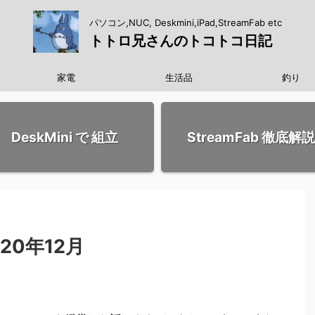
パソコン,NUC, Deskmini,iPad,StreamFab etc
トトロ兄さんのトコトコ日記
家電
生活品
釣り
DeskMini で 組立
StreamFab 徹底解説
20年12月