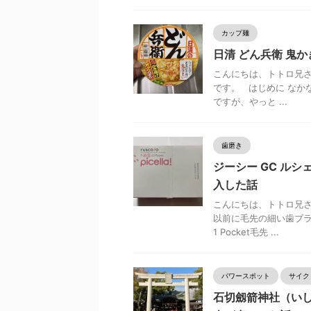
カップ麺
日清 どん兵衛 鬼か
こんにちは、トトロ兄さ
です。 はじめに なか
ですが、やっと ...
歯磨き
ジーシー GC ルシェ
入した話
こんにちは、トトロ兄さ
以前に毛先の細い歯ブラ
1 Pocket毛先 ...
パワースポット
サイク
石切劔箭神社（い