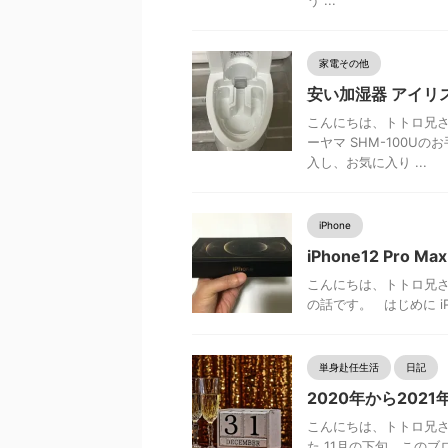
う ...
家電その他
安い加湿器 アイリス
こんにちは、トトロ兄さ
ーヤマ SHM-100U
入し、お気に入り ...
iPhone
iPhone12 Pr
こんにちは、トトロ兄さんで
の話です。 はじめに iPh
単身赴任生活
日記
2020年から202
こんにちは、トトロ兄さ
た 11月の下旬、この