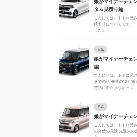
娘がマイナーチェンジ
タム見積り編
こんにちは、トトロ兄さ
積もりについてです。 
した ...
日記
娘がマイナーチェンジ
編
こんにちは、トトロ兄さ
までの話 先週の12月
電話に出られなかっ ...
日記
娘がマイナーチェン
こんにちは、トトロ兄さ
の突然の電話 先週末の