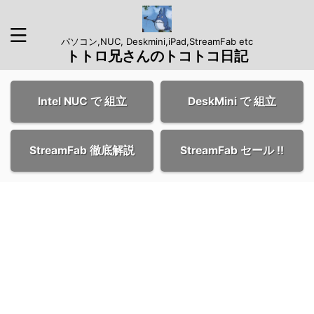
パソコン,NUC, Deskmini,iPad,StreamFab etc
トトロ兄さんのトコトコ日記
Intel NUC で 組立
DeskMini で 組立
StreamFab 徹底解説
StreamFab セール !!