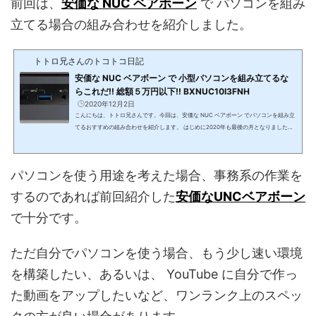
前回は、
安価な NUC ベアボーン
で パソコンを組み
立てる場合の組み合わせを紹介しました。
トトロ兄さんのトコトコ日記
安価な NUC ベアボーン で 小型パソコンを組み立てるな
らこれだ!! 総額５万円以下!! BXNUC10I3FNH
2020年12月2日
こんにちは、トトロ兄さんです。今回は、安価な NUC ベアボーン でパソコンを組み立
てるおすすめの組み合わせを紹介します。 はじめに2020年も最後の月となりました。
2021年を目前に、パソコンを新調しようと思っていらっしゃる方もおられるでしょ
う。そこで、今回はパソコンを新調しようと思っている方におすすめの小型パソコンを
紹介したいと思います。パソコンを購入するとなると、一般的にノートパソコンを検討
パソコンを使う用途を考えた場合、事務系の作業を
される方が多いと思いますが、 最近は手のひらサイズの小型パソコンをご準備される方
も多いです。解像度のあるテレ...
するのであれば前回紹介した
安価なUNCベアボーン
で十分です。
ただ自分でパソコンを使う場合、もう少し速い環境
を構築したい、あるいは、 YouTube に自分で作っ
た動画をアップしたいなど、ワンランク上のスペッ