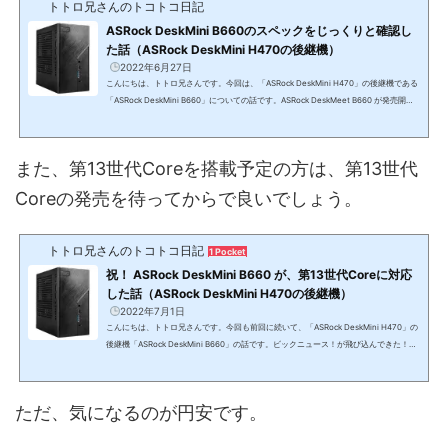
トトロ兄さんのトコトコ日記
ASRock DeskMini B660のスペックをじっくりと確認し
た話（ASRock DeskMini H470の後継機）
2022年6月27日
こんにちは、トトロ兄さんです。今回は、「ASRock DeskMini H470」の後継機である
「ASRock DeskMini B660」についての話です。ASRock DeskMeet B660 が発売開
始！先日、「ASRock DeskMeet B660」が発売されました。ASRock DeskMeet B660
(function(b,c,f,g,a,d,e){b.MoshimoAffiliateObject=a;b=b||function(){arguments.cu
rrentScript=c.currentScript||c.scripts;(b.q=b.q||).push(arguments)};c.getElementB
また、第13世代Coreを搭載予定の方は、第13世代
yId(a)||(d=c.createElement(f),d.src=g,d.id=a,e=c.getElementsByTagName("bod
y"),e.appendChild(d))})(window,do...
Coreの発売を待ってからで良いでしょう。
トトロ兄さんのトコトコ日記
1 Pocket
祝！ ASRock DeskMini B660 が、第13世代Coreに対応
した話（ASRock DeskMini H470の後継機）
2022年7月1日
こんにちは、トトロ兄さんです。今回も前回に続いて、「ASRock DeskMini H470」の
後継機「ASRock DeskMini B660」の話です。ビックニュース！が飛び込んできた！！
前回、「ASRock DeskMini B660のスペックをじっくりと確認した話（ASRock DeskMi
ni H470の後継機）」を書きました。発売はまだされていませんが、第12世代Core対応
ということで待ち遠しいです。ただ、第13世代Coreが2022年の第3四半期の10月に登
ただ、気になるのが円安です。
場か？という「うわさ」です。なので、できたら「ASRock DeskMini B660」は第13世
代Coreに対応してから発売してほしいと思って...