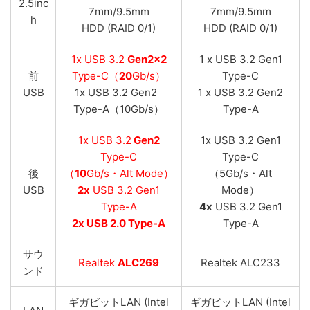
2.5inc
7mm/9.5mm
7mm/9.5mm
h
HDD (RAID 0/1)
HDD (RAID 0/1)
1x USB 3.2
Gen2x2
1 x USB 3.2 Gen1
前
Type-C（
20
Gb/s）
Type-C
USB
1x USB 3.2 Gen2
1 x USB 3.2 Gen2
Type-A（10Gb/s）
Type-A
1x USB 3.2
Gen2
1x USB 3.2 Gen1
Type-C
Type-C
後
（
10
Gb/s・Alt Mode）
（5Gb/s・Alt
USB
2x
USB 3.2 Gen1
Mode）
Type-A
4x
USB 3.2 Gen1
2x USB 2.0 Type-A
Type-A
サウ
Realtek
ALC269
Realtek ALC233
ンド
ギガビットLAN (Intel
ギガビットLAN (Intel