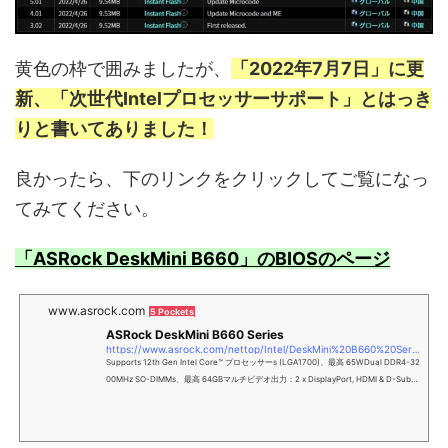
黄色の枠で囲みましたが、
「2022年7
月7日」に更
新、「次世代Intelプロセッサーサポート」とはっき
りと書いてありました！
良かったら、下のリンクをクリックしてご覧になっ
てみてください。
「ASRock DeskMini B660」のBIOSのページ
www.asrock.com
5 Pockets
ASRock DeskMini B660 Series
https://www.asrock.com/nettop/Intel/DeskMini%20B660%20Series/index.jp.asp#BIOS
Supports 12th Gen Intel Core™ プロセッサーs (LGA1700)、最高 65WDual DDR4-32
00MHz SO-DIMMs、最高 64GBマルチビデオ出力：2 x DisplayPort, HDMI & D-Sub1
x USB 3.2 Gen2x2 Type-C ポート (20 Gb/s)1 x USB 3.2 Gen2 Type-C ポート (10 G
b/s) (USB Type-C オルタネートモードを使用)1 x USB 3.2 Gen2 Type-A ポート (10 G
b/s)1 x Blazing M.2 (PCIe Gen5 x4) スロット1 x Hyper M.2 (PCIe Gen4 x4) スロット
2 x 2.5 H...