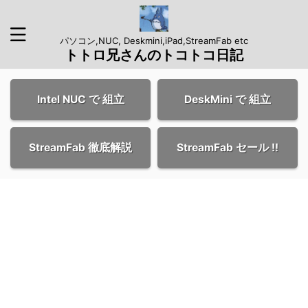
パソコン,NUC, Deskmini,iPad,StreamFab etc
トトロ兄さんのトコトコ日記
Intel NUC で 組立
DeskMini で 組立
StreamFab 徹底解説
StreamFab セール !!