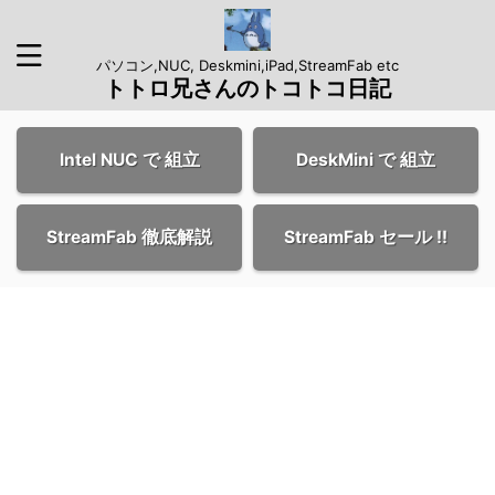
パソコン,NUC, Deskmini,iPad,StreamFab etc
トトロ兄さんのトコトコ日記
Intel NUC で 組立
DeskMini で 組立
StreamFab 徹底解説
StreamFab セール !!