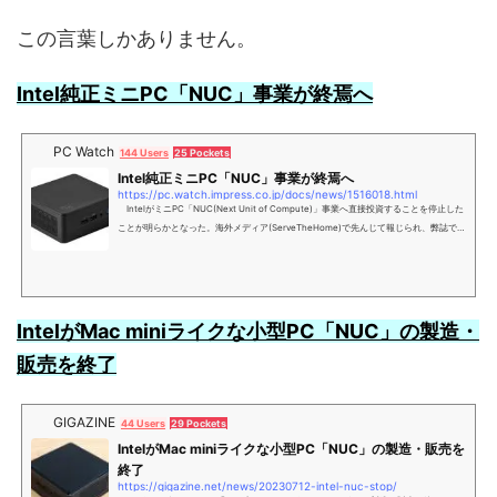
この言葉しかありません。
Intel純正ミニPC「NUC」事業が終焉へ
PC Watch
144 Users
25 Pockets
Intel純正ミニPC「NUC」事業が終焉へ
https://pc.watch.impress.co.jp/docs/news/1516018.html
IntelがミニPC「NUC(Next Unit of Compute)」事業へ直接投資することを停止した
ことが明らかとなった。海外メディア(ServeTheHome)で先んじて報じられ、弊誌でIn
telの広報に確認したところ、事実であることが判明した。
IntelがMac miniライクな小型PC「NUC」の製造・
販売を終了
GIGAZINE
44 Users
29 Pockets
IntelがMac miniライクな小型PC「NUC」の製造・販売を
終了
https://gigazine.net/news/20230712-intel-nuc-stop/