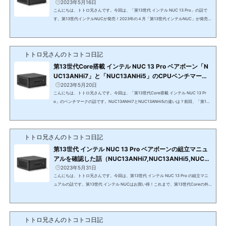
C13ANKi7,NUC13ANKi5）
2023年5月16日
こんにちは、トトロ兄さんです。今回は、「第13世代 インテル NUC 13 Pro」の話で
す。第13世代インテルNUCが発売！2023年の４月「第13世代インテルNUC」が発売さ
れました。こちらです。インテル NUC 13 Pro Kit NUC13ANHi7(function(b,c,f,g,a,d,
e){b.MoshimoAffiliateObject=a;b=b||function(){arguments.currentScript=c.curren
tScript||c.scripts;(b.q=b.q||).push(arguments)};c.getElementById(a)||(d=c.createEl
トトロ兄さんのトコトコ日記
ement(f),d.src=g,d.id=a,e=c.getElementsByTagName("body"),e.appendChild(d))})
(window,document,"...
第13世代Core搭載 インテル NUC 13 Pro ベアボーン「N
UC13ANHi7」と「NUC13ANHi5」のCPUベンチマーク
を確認した話（NUC13ANKi7,NUC13ANKi5）
2023年5月20日
こんにちは、トトロ兄さんです。今回は、「第13世代Core搭載 インテル NUC 13 Pr
o」のベンチマークの話です。NUC13ANHi7とNUC13ANHi5の違いは？前回、「第13
世代 インテル NUC 13 Pro の外観およびスペックを確認した話」ということで、スペッ
クを中心に確認しました。インテル NUC 13 Pro Kit NUC13ANHi7(function(b,c,f,g,a,
d,e){b.MoshimoAffiliateObject=a;b=b||function(){arguments.currentScript=c.curre
トトロ兄さんのトコトコ日記
ntScript||c.scripts;(b.q=b.q||).push(arguments)};c.getElementById(a)||(d=c.create
Element(f),d.src=g,d.id=a,e=c.getE...
第13世代 インテル NUC 13 Pro ベアボーンの組立マニュ
アルを確認した話（NUC13ANHi7,NUC13ANHi5,NUC13
ANKi7,NUC13ANKi5）
2023年5月31日
こんにちは、トトロ兄さんです。今回は、第13世代 インテル NUC 13 Pro の組立マニ
ュアルの話です。第13世代 インテル NUCはお買い得！これまで、第13世代Coreの外
観、スペック、CPUベンチマークを確認してきました。その結果、第13世代 インテル
NUCの中でも「NUC13ANHi5」がコストパフォーマンスが高く、余裕があれば「NUC
13ANHi7」を選択するというのがベストだと分かりました。インテル NUC 13 Pro Kit
トトロ兄さんのトコトコ日記
NUC13ANHi7(function(b,c,f,g,a,d,e){b.MoshimoAffiliateObject=a;b=b||function()