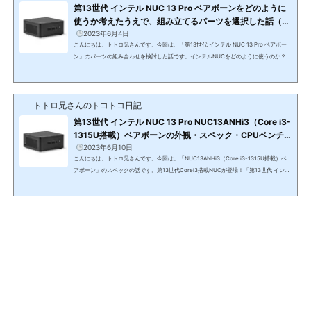
{arguments.currentScript=c.currentScript||...
第13世代 インテル NUC 13 Pro ベアボーンをどのように
使うか考えたうえで、組み立てるパーツを選択した話（N
UC13ANHi7,NUC13ANHi5,NUC13ANKi7,NUC13ANKi
2023年6月4日
こんにちは、トトロ兄さんです。今回は、「第13世代 インテル NUC 13 Pro ベアボー
5）
ン」のパーツの組み合わせを検討した話です。インテルNUCをどのように使うのか？イ
ンテルNUCでパソコンを組み立てる方は、ノートパソコン以上のスペックがほしいとい
うことで検討されていることでしょう。では、何が不満なのか？どうすれば解決できる
のか？実際に、どのように使うのか？自分なりに整理をされてNUCの構成を考えると良
トトロ兄さんのトコトコ日記
いでしょう。当たり前といえば当たり前のことですが、そのあたりも含めて検討し、
「第13世代 インテル NUC 13 Pro ベア...
第13世代 インテル NUC 13 Pro NUC13ANHi3（Core i3-
1315U搭載）ベアボーンの外観・スペック・CPUベンチ
を確認して、パーツの組み合わせを検討した話
2023年6月10日
こんにちは、トトロ兄さんです。今回は、「NUC13ANHi3（Core i3-1315U搭載）ベ
アボーン」のスペックの話です。第13世代Corei3搭載NUCが登場！「第13世代 インテ
ル NUC 13 Pro ベアボーン」シリーズのローエンドモデルとして「NUC13ANHi3（Cor
e i3-1315U搭載）ベアボーン」が登場しました。インテル NUC 13 Pro Kit NUC13ANH
i3(function(b,c,f,g,a,d,e){b.MoshimoAffiliateObject=a;b=b||function(){arguments.c
urrentScript=c.currentScript||c.scripts;(b.q=b.q||).push(arguments)};c.getElement
ById(a)||(d=c.createElement(f),d.sr...