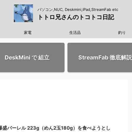
パソコン,NUC, Deskmini,iPad,StreamFab etc
トトロ兄さんのトコトコ日記
家電
生活品
釣り
DeskMini で 組立
StreamFab 徹底解説
. 爆盛バーレル 223g（めん2玉180g）を食べようとし