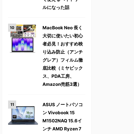
ルになった話
MacBook Neo 長く
大切に使いたい初心
者必見！おすすめ映
り込み防止（アンチ
グレア）フィルム徹
底比較（ミヤビック
ス、PDA工房、
Amazon売筋3選）
ASUS ノートパソコ
ン Vivobook 15
M1502NAQ 15.6イ
ンチ AMD Ryzen 7