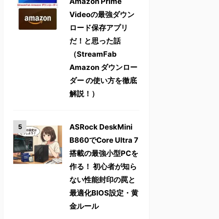
Amazon Prime
Videoの最強ダウン
ロード保存アプリ
だ！と思った話
（StreamFab
Amazon ダウンロー
ダー の使い方を徹底
解説！）
ASRock DeskMini
B860でCore Ultra 7
搭載の最強小型PCを
作る！ 初心者が知ら
ない性能封印の罠と
最適化BIOS設定・黄
金ルール