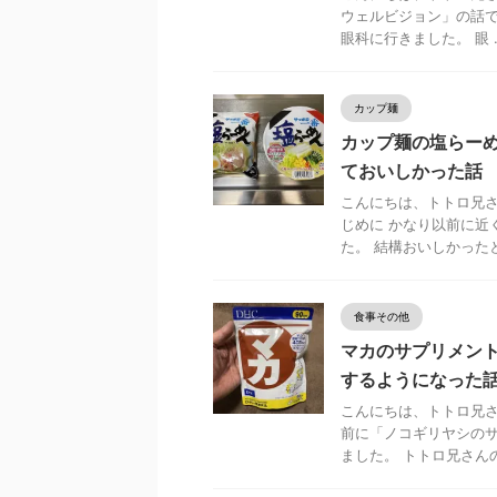
ウェルビジョン」の話で
眼科に行きました。 眼 ..
カップ麺
カップ麺の塩らー
ておいしかった話
こんにちは、トトロ兄さ
じめに かなり以前に近
た。 結構おいしかったと 
食事その他
マカのサプリメン
するようになった
こんにちは、トトロ兄さ
前に「ノコギリヤシの
ました。 トトロ兄さんの 