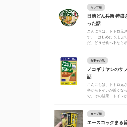
カップ麺
日清どん兵衛 特盛
った話
こんにちは、トトロ兄さ
す。 はじめに 久しぶ
だ、どうせ食べるならボリ 
食事その他
ノコギリヤシのサ
話
こんにちは、トトロ兄さ
半からトイレが近くなっ
で、その結果、トイレが近 
カップ麺
エースコックまる