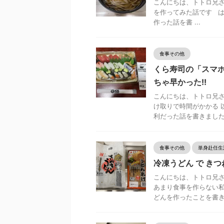
こんにちは、トトロ兄さ
を作ってみた話です は
作った話を書 ...
食事その他
くら寿司の「スマホ
ちゃ早かった!!
こんにちは、トトロ兄さ
け取りで時間がかかる 
利だった話を書きました .
食事その他
単身赴任生
冷凍うどん で き
こんにちは、トトロ兄さ
あまり食事を作らない
どんを作ったことを書きま 