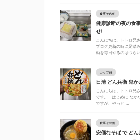
食事その他
健康診断の夜の食
せ!
こんにちは、トトロ兄さ
ブログ更新の時に足踏み
動を毎日やるのはつらい .
カップ麺
日清 どん兵衛 鬼か
こんにちは、トトロ兄さ
です。 はじめに なか
ですが、やっと ...
食事その他
安価なそば で どん