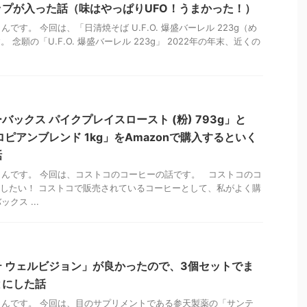
プが入った話（味はやっぱりUFO！うまかった！）
です。 今回は、「日清焼そば U.F.O. 爆盛バーレル 223g（め
。 念願の「U.F.O. 爆盛バーレル 223g」 2022年の年末、近くの
ックス パイクプレイスロースト (粉) 793g」と
ピアンブレンド 1kg」をAmazonで購入するといく
話
んです。 今回は、コストコのコーヒーの話です。 コストコのコ
購入したい！ コストコで販売されているコーヒーとして、私がよく購
クス ...
 ウェルビジョン」が良かったので、3個セットでま
とにした話
んです。 今回は、目のサプリメントである参天製薬の「サンテ