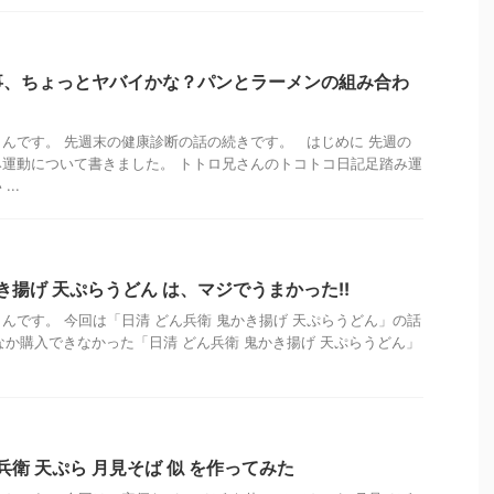
事、ちょっとヤバイかな？パンとラーメンの組み合わ
んです。 先週末の健康診断の話の続きです。 はじめに 先週の
運動について書きました。 トトロ兄さんのトコトコ日記足踏み運
..
き揚げ 天ぷらうどん は、マジでうまかった!!
んです。 今回は「日清 どん兵衛 鬼かき揚げ 天ぷらうどん」の話
なか購入できなかった「日清 どん兵衛 鬼かき揚げ 天ぷらうどん」
兵衛 天ぷら 月見そば 似 を作ってみた