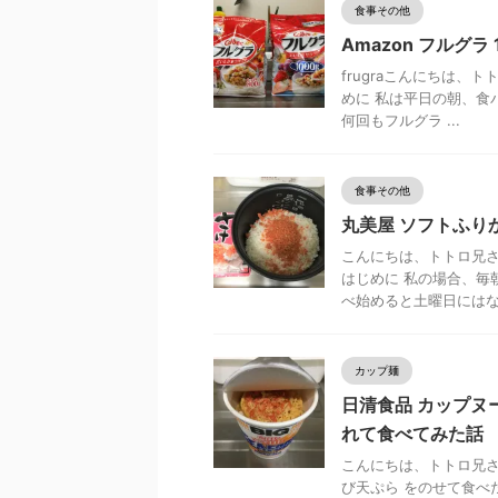
食事その他
Amazon フルグラ
frugraこんにちは
めに 私は平日の朝、食
何回もフルグラ ...
食事その他
丸美屋 ソフトふり
こんにちは、トトロ兄さ
はじめに 私の場合、毎
べ始めると土曜日にはなく
カップ麺
日清食品 カップヌー
れて食べてみた話
こんにちは、トトロ兄さ
び天ぷら をのせて食べ