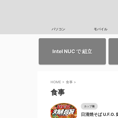
パソコン
モバイル
Intel NUC で 組立
HOME
>
食事
>
食事
カップ麺
日清焼そば U.F.O