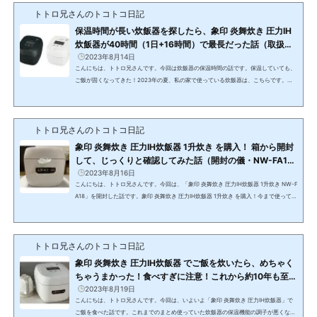
トトロ兄さんのトコトコ日記
保温時間が長い炊飯器を探したら、象印 炎舞炊き 圧力IH
炊飯器が40時間（1日+16時間）で最長だった話（取扱説
明書付）
2023年8月14日
こんにちは、トトロ兄さんです。今回は炊飯器の保温時間の話です。保温していても、
ご飯が固くなってきた！2023年の夏、私の家で使っている炊飯器は、こちらです。象
印 炊飯器 IH式 NP-VD18(function(b,c,f,g,a,d,e){b.MoshimoAffiliateObject=a;b=b||f
unction(){arguments.currentScript=c.currentScript||c.scripts;(b.q=b.q||).push(arg
uments)};c.getElementById(a)||(d=c.createElement(f),d.src=g,d.id=a,e=c.getElem
トトロ兄さんのトコトコ日記
entsByTagName("body"),e.appendChild(d))})(window,document,"script","//dn.msm
sta...
象印 炎舞炊き 圧力IH炊飯器 1升炊き を購入！ 箱から開封
して、じっくりと確認してみた話（開封の儀・NW-FA1
8）
2023年8月16日
こんにちは、トトロ兄さんです。今回は、「象印 炎舞炊き 圧力IH炊飯器 1升炊き NW-F
A18」を開封した話です。象印 炎舞炊き 圧力IH炊飯器 1升炊き を購入！今まで使ってい
た炊飯器の保温機能の調子が良くないため、「象印 炎舞炊き 圧力IH炊飯器 1升炊き NW
-FA18」を購入することにしました。https://youtu.be/C7Ake_fi6PY購入にあたり、8
種類の製品を検討しました。「3DローテーションIH構造（6つの底IHヒーター）」の製
トトロ兄さんのトコトコ日記
品2023年モデル象印 炎舞炊き 圧力IH炊飯器 NW-FB10（5.5合炊き）2023年6月21日
発売(function(b,c,f,g,a,d,e){b.M...
象印 炎舞炊き 圧力IH炊飯器 でご飯を炊いたら、めちゃく
ちゃうまかった！食べすぎに注意！これから約10年も至福
のご飯が味わえると思うと幸せな気分になった話
2023年8月19日
こんにちは、トトロ兄さんです。今回は、いよいよ「象印 炎舞炊き 圧力IH炊飯器」で
ご飯を食べた話です。これまでのまとめ使っていた炊飯器の保温機能の調子が悪くなっ