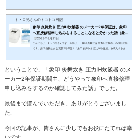
たので、「象印 炎舞炊き 圧力IH炊飯器」を楽天で購入しました。こちらです（購入は
ホワイトモデル）。象印 炎舞炊き 圧力IH炊飯器 NW-FA18（1升炊き）2022年6月21日
発売(function(b,c,f,g,a,d,e){b.MoshimoAffiliateObject=a;b=b||function(){argument
トトロ兄さんのトコトコ日記
s.currentScript=c.currentScript||c.scripts;(b.q=b.q||).push(arguments)};c.getEleme
ntById(a)||(d=c.createEle...
象印 炎舞炊き 圧力IH炊飯器 のメーカー2年保証は、象印
へ直接修理申し込みをすることになると分かった話（象印
食堂限定クーポンがもらえる！）
2023年8月21日
こんにちは、トトロ兄さんです。今回は、「象印 炎舞炊き 圧力IH炊飯器」の保証の話
です。象印 炎舞炊き は実質2年保証！「象印 炎舞炊き 圧力IH炊飯器」を購入するまで
知らなかったのですが、「象印 炎舞炊き 圧力IH炊飯器」はオーナーサービスの登録を
すると、メーカー保証が1年から2年に延長されます。私が購入した「象印 炎舞炊き 圧
力IH炊飯器」はこちらです。象印 炎舞炊き 圧力IH炊飯器 NW-FA18（1升炊き）2022年
ということで、「象印 炎舞炊き 圧力IH炊飯器 のメ
6月21日発売(function(b,c,f,g,a,d,e){b.MoshimoAffiliateObject=a;b=b||function(){ar
guments.currentScript=c.cu...
ーカー2年保証期間中、どうやって象印へ直接修理
申し込みをするのか確認してみた話」でした。
最後まで読んでいただき、ありがとうございまし
た。
今回の記事が、皆さんに少しでもお役にたてれば幸
いです。