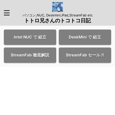
パソコン,NUC, Deskmini,iPad,StreamFab etc
トトロ兄さんのトコトコ日記
Intel NUC で 組立
DeskMini で 組立
StreamFab 徹底解説
StreamFab セール !!