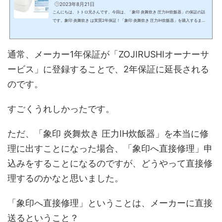
食堂限定クーポンがもらえる！）
2023年8月21日
こんにちは、トトロ兄さんです。今回は、「象印 炎舞炊き 圧力IH炊飯器」の保証の話
です。象印 炎舞炊き は実質2年保証！「象印 炎舞炊き 圧力IH炊飯器」を購入するまで
知らなかったのですが、「象印 炎舞炊き 圧力IH炊飯器」はオーナーサービスの登録を
すると、メーカー保証が1年から2年に延長されます。私が購入した「象印 炎舞炊き 圧
力IH炊飯器」はこちらです。象印 炎舞炊き 圧力IH炊飯器 NW-FA18（1升炊き）2022年
通常、メーカー1年保証が「ZOJIRUSHIオーナーサ
6月21日発売(function(b,c,f,g,a,d,e){b.MoshimoAffiliateObject=a;b=b||function(){ar
guments.currentScript=c.cu...
ービス」に登録することで、2年保証に延長される
のです。
すごくうれしかったです。
ただ、「象印 炎舞炊き 圧力IH炊飯器」を本当に修
理に出すことになった場合、「象印へ直接修理」申
込みをすることになるのですが、どうやって直接修
理するのかなと思いました。
「象印へ直接修理」ということは、メーカーに直接
送るということ？