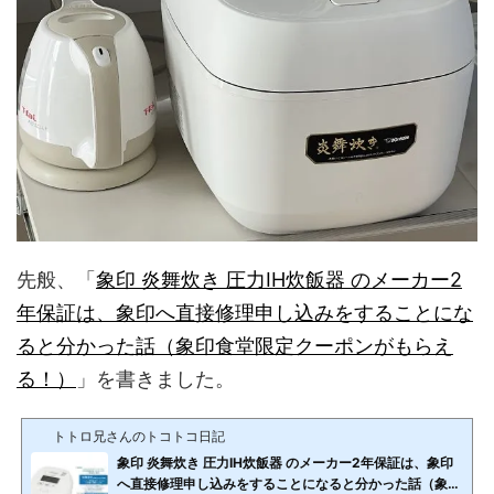
先般、「
象印 炎舞炊き 圧力IH炊飯器 のメーカー2
年保証は、象印へ直接修理申し込みをすることにな
ると分かった話（象印食堂限定クーポンがもらえ
る！）
」を書きました。
トトロ兄さんのトコトコ日記
象印 炎舞炊き 圧力IH炊飯器 のメーカー2年保証は、象印
へ直接修理申し込みをすることになると分かった話（象印