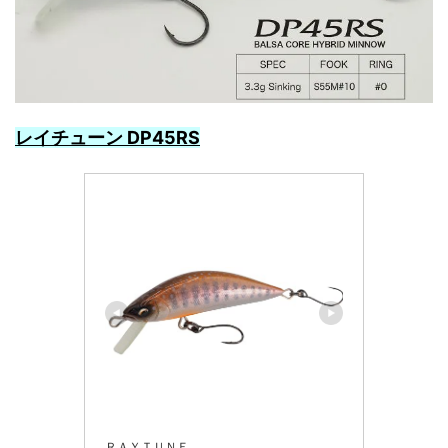
レイチューン DP45RS
ＲＡＹＴＵＮＥ