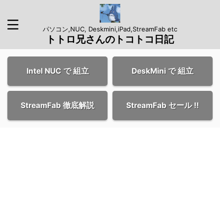
パソコン,NUC, Deskmini,iPad,StreamFab etc
トトロ兄さんのトコトコ日記
Intel NUC で 組立
DeskMini で 組立
StreamFab 徹底解説
StreamFab セール !!