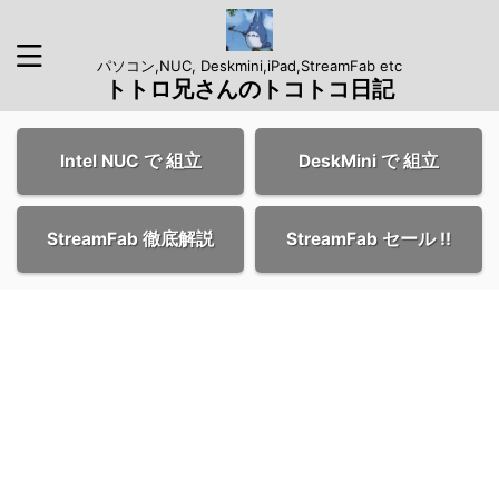
パソコン,NUC, Deskmini,iPad,StreamFab etc
トトロ兄さんのトコトコ日記
Intel NUC で 組立
DeskMini で 組立
StreamFab 徹底解説
StreamFab セール !!