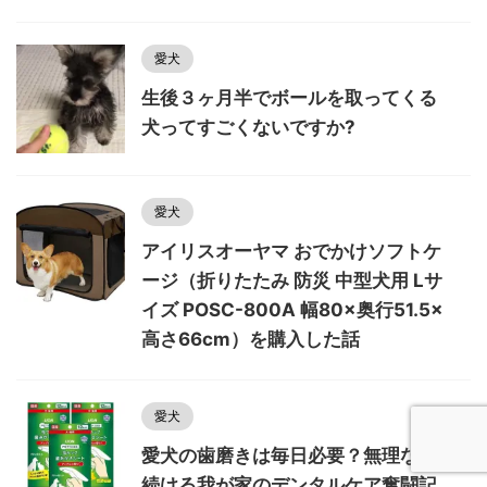
愛犬
生後３ヶ月半でボールを取ってくる
犬ってすごくないですか?
愛犬
アイリスオーヤマ おでかけソフトケ
ージ（折りたたみ 防災 中型犬用 Lサ
イズ POSC-800A 幅80×奥行51.5×
高さ66cm）を購入した話
愛犬
愛犬の歯磨きは毎日必要？無理なく
続ける我が家のデンタルケア奮闘記