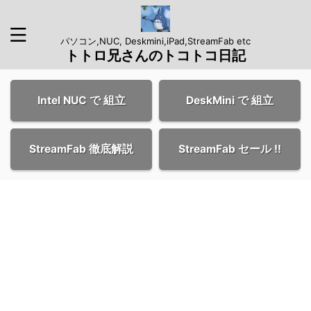
パソコン,NUC, Deskmini,iPad,StreamFab etc
トトロ兄さんのトコトコ日記
Intel NUC で 組立
DeskMini で 組立
StreamFab 徹底解説
StreamFab セール !!