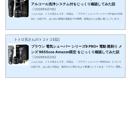
アルコール洗浄システム付をじっくり確認してみた話
2026年6月19日
こんにちは、トトロ兄さんです。今回は、「ブラウン シェーバー シリーズ9 Sport 936
0cc」の話です。はじめに毎朝の洗面台での時間、皆様はどんな風に過ごしているでし
ょうか。 多くの男性にとって「ヒゲ剃り」というものは、肌がこすれてヒリヒリした
り、アゴ下にどうしても残ってしまう無精ヒゲにイライラしたり、使い終わった後の手
入れが面倒だったり……ちょっと憂鬱な作業になっているのではないでしょうか。で
トトロ兄さんのトコトコ日記
も、もしその時間が「お肌に優しく包まれる極上の時間」や「毎日、箱から出したばか
りの新品の機械を使うような心地よい...
ブラウン 電気シェーバー シリーズ9 PRO+ 電動 髭剃り メ
ンズ 9655cce Amazon限定 をじっくり確認してみた話
2026年6月20日
こんにちは、トトロ兄さんです。今回は、「ブラウン シェーバー 9655cce」について
の話です。はじめに今回は、毎日のヒゲ剃りをより快適にしてくれる「ブラウン 電気シ
ェーバー シリーズ9 PRO+ 9655cce Amazon限定モデル」について、詳しく解説いたし
ます。(function(b,c,f,g,a,d,e){b.MoshimoAffiliateObject=a;b=b||function(){argume
nts.currentScript=c.currentScript||c.scripts;(b.q=b.q||).push(arguments)};c.getEle
mentById(a)||(d=c.createElement(f),d.src=g,d.id=a,e=c.getElementsByTagName
("body"),e.appendCh...