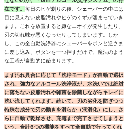
せないのが、「6in1アルコール洗浄システム」の存
在です。
毎日のヒゲ剃りの後、シェーバーの中には
目に見えない皮脂汚れやヒゲのくずが溜まっていき
ます。これを放置すると嫌なニオイが発生したり、
刃の切れ味が悪くなったりしてしまいます。しか
し、この全自動洗浄器にシェーバーをポンと逆さま
に差し込み、ボタンを一つ押すだけで、魔法のよう
な工程が自動的に始まります。
まず汚れ具合に応じて「洗浄モード」が自動で選択
され、強力なアルコール洗浄液が、水洗いでは絶対
に落ちない皮脂汚れや雑菌を除菌しながらキレイに
洗い流してくれます。続いて、刃の劣化を防ぎつつ
特殊な成分で刃の動きを滑らか（潤滑化）にし、さ
らに自動で乾燥させ、充電まで完了させてしまうと
いう、合計6つの機能をすべて全自動で行ってくれ