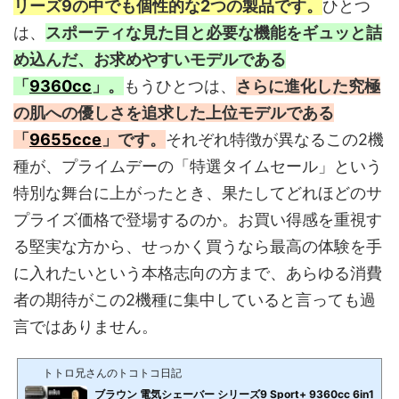
リーズ9の中でも個性的な2つの製品です。
ひとつ
は、
スポーティな見た目と必要な機能をギュッと詰
め込んだ、お求めやすいモデルである
「
9360cc
」。
もうひとつは、
さらに進化した究極
の肌への優しさを追求した上位モデルである
「
9655cce
」です。
それぞれ特徴が異なるこの2機
種が、プライムデーの「特選タイムセール」という
特別な舞台に上がったとき、果たしてどれほどのサ
プライズ価格で登場するのか。お買い得感を重視す
る堅実な方から、せっかく買うなら最高の体験を手
に入れたいという本格志向の方まで、あらゆる消費
者の期待がこの2機種に集中していると言っても過
言ではありません。
トトロ兄さんのトコトコ日記
ブラウン 電気シェーバー シリーズ9 Sport+ 9360cc 6in1