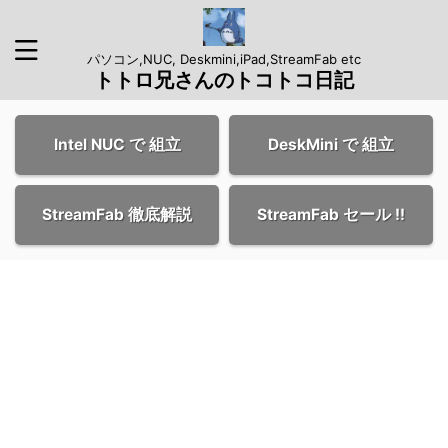
パソコン,NUC, Deskmini,iPad,StreamFab etc
トトロ兄さんのトコトコ日記
Intel NUC で 組立
DeskMini で 組立
StreamFab 徹底解説
StreamFab セール !!