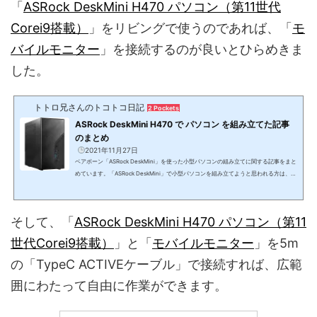
「
ASRock DeskMini H470 パソコン（第11世代
Corei9搭載）
」をリビングで使うのであれば、「
モ
バイルモニター
」を接続するのが良いとひらめきま
した。
トトロ兄さんのトコトコ日記
2 Pockets
ASRock DeskMini H470 で パソコン を組み立てた記事
のまとめ
2021年11月27日
ベアボーン「ASRock DeskMini」を使った小型パソコンの組み立てに関する記事をまと
めています。「ASRock DeskMini」で小型パソコンを組み立てようと思われる方は、ぜ
ひ参考にしていただけたらと思います。 ASRock Desk Mini とは？ASRock（アスロッ
ク）という会社名を聞いたことがない方もいるかもしれませんが、国内のマザーボード
市場では3割ほどのシェアの会社です。ASUSの子会社として設立されましたが、現在は
そして、「
ASRock DeskMini H470 パソコン（第11
完全に独立した会社です。ベアボーン販売でも、ずっと インテル NUC が国内シェア1
位だったのですが、近年はインテ...
世代Corei9搭載）
」と「
モバイルモニター
」を5m
の「TypeC ACTIVEケーブル」で接続すれば、広範
囲にわたって自由に作業ができます。