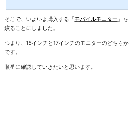
に至った経緯を書きたいと思います。長くなりますが、しっかりと書くことで、私の備
忘録にもなるかなと思っています。気軽に読んでいただけたらと思います。では、早
速、話を進めましょう。 モバイルモニターの導入を検討する現在、「ASRock DeskMin
そこで、いよいよ購入する「
モバイルモニター
」を
i H470 パソコン（第11世代Corei9搭載）」のモニターとして「EIZO FlexScan EV278
5-BK 27inch 4Kモニター」を使っ...
絞ることにしました。
つまり、15インチと17インチのモニターのどちらか
です。
順番に確認していきたいと思います。