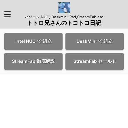
パソコン,NUC, Deskmini,iPad,StreamFab etc
トトロ兄さんのトコトコ日記
Intel NUC で 組立
DeskMini で 組立
StreamFab 徹底解説
StreamFab セール !!