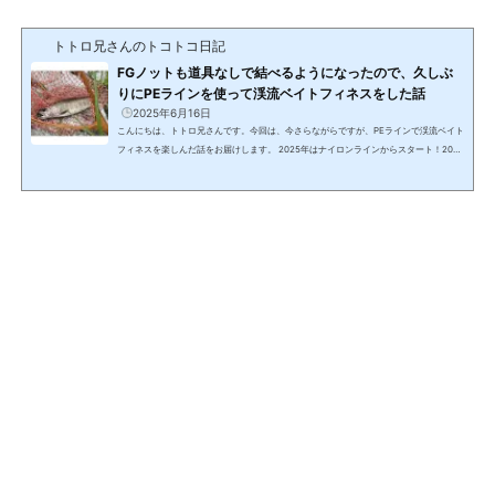
トトロ兄さんのトコトコ日記
FGノットも道具なしで結べるようになったので、久しぶ
りにPEラインを使って渓流ベイトフィネスをした話
2025年6月16日
こんにちは、トトロ兄さんです。今回は、今さらながらですが、PEラインで渓流ベイト
フィネスを楽しんだ話をお届けします。 2025年はナイロンラインからスタート！2024
年の渓流ベイトフィネス釣行でも触れましたが、渓流釣りでは蜘蛛の巣が本当に多くな
ります。 蜘蛛の巣があるということは、先行者がいない証拠。これは嬉しい状況なので
すが、ラインの途中に「蜘蛛の巣の玉」ができてしまうのが非常に厄介です。特にPEラ
インを使っているときは、この蜘蛛の巣の玉をきれいに除去するのが難しく、カスが残
った状態でキャストすると...