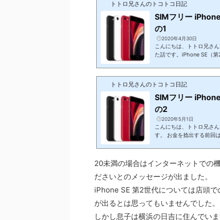
トトロ兄さんのトコトコ日記
SIMフリー iPho
の1
2020年4月30日
こんにちは、トトロ兄さんです。
た話です。iPhone SE
私はiPhone6s Plu
しています。ただ、今年の
に入れています。そんな中、
トトロ兄さんのトコトコ日記
校入学の時に購入したiPho
SIMフリー iPho
の2
2020年5月1日
こんにちは、トトロ兄さんで
す。 お金を捻出する前回は
購入することは間違いとな
息子は高校に入学で購入して
5 を購入し、 高校3年生
20未満の場合はインターネットでの
更をして、現在iPhone 7
ださいとのメッセージが出ました。
iPhone SE 第2世代については
が出るとは思ってもいませんでした。
しかし息子は横浜の日吉に住んでいま