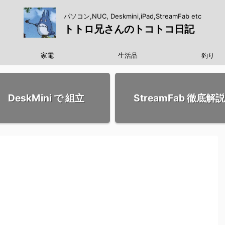
パソコン,NUC, Deskmini,iPad,StreamFab etc
トトロ兄さんのトコトコ日記
家電
生活品
釣り
DeskMini で 組立
StreamFab 徹底解説