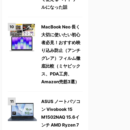
ルになった話
MacBook Neo 長く
大切に使いたい初心
者必見！おすすめ映
り込み防止（アンチ
グレア）フィルム徹
底比較（ミヤビック
ス、PDA工房、
Amazon売筋3選）
ASUS ノートパソコ
ン Vivobook 15
M1502NAQ 15.6イ
ンチ AMD Ryzen 7