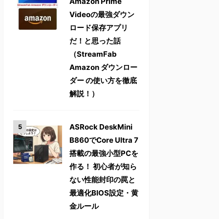
Amazon Prime
Videoの最強ダウン
ロード保存アプリ
だ！と思った話
（StreamFab
Amazon ダウンロー
ダー の使い方を徹底
解説！）
ASRock DeskMini
B860でCore Ultra 7
搭載の最強小型PCを
作る！ 初心者が知ら
ない性能封印の罠と
最適化BIOS設定・黄
金ルール