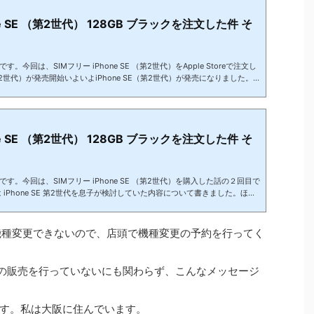
ne SE （第2世代） 128GB ブラックを注文した件 そ
今回は、SIMフリー iPhone SE （第2世代）をApple Storeで注文し
（第2世代）が発売開始いよいよiPhone SE（第2世代）が発売になりました。
sを今でも使っています。私のiPhoneも古くなったので、そろそろ買い替えを検討
秋発売のiPhoneは5G対応予定となっているので、私の場合はそちらを候補
息子（大学2年、19歳）が現在４インチのiPhone SEを使っています。高
neです。ちょうど４年です。...
ne SE （第2世代） 128GB ブラックを注文した件 そ
す。今回は、SIMフリー iPhone SE （第2世代）を購入した話の２回目で
 iPhone SE 第2世代を息子が検討していた内容について書きました。ほぼ
ったのですが、お金をどう工面するのかという事が問題になってきます。
以来、初めての機種変更です。娘の場合は、高校に入学した時に iPhone
の時に機種変更をしてiPhone6にしました。そして大学2年生の時にも機種変
機種変更できないので、店頭で機種変更の予約を行ってく
を持っています。...
店頭での販売を行っていないにも関わらず、こんなメッセージ
す。私は大阪に住んでいます。