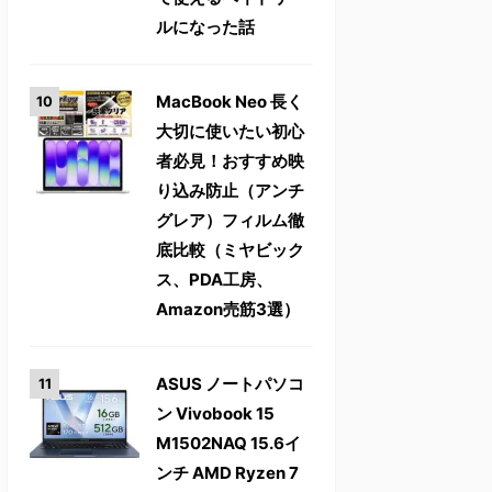
ルになった話
MacBook Neo 長く
大切に使いたい初心
者必見！おすすめ映
り込み防止（アンチ
グレア）フィルム徹
底比較（ミヤビック
ス、PDA工房、
Amazon売筋3選）
ASUS ノートパソコ
ン Vivobook 15
M1502NAQ 15.6イ
ンチ AMD Ryzen 7