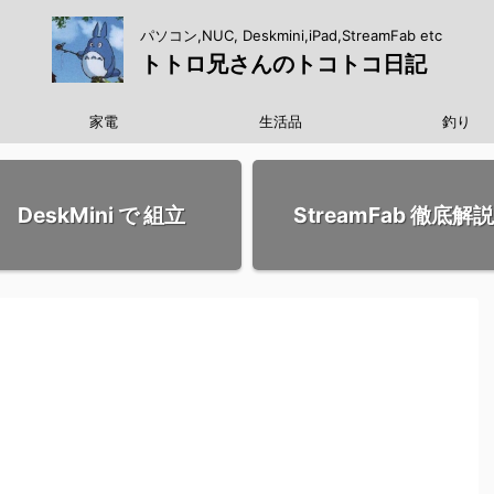
パソコン,NUC, Deskmini,iPad,StreamFab etc
トトロ兄さんのトコトコ日記
家電
生活品
釣り
DeskMini で 組立
StreamFab 徹底解説