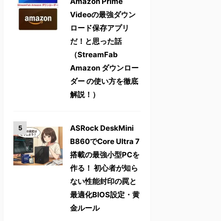
Amazon Prime
Videoの最強ダウン
ロード保存アプリ
だ！と思った話
（StreamFab
Amazon ダウンロー
ダー の使い方を徹底
解説！）
ASRock DeskMini
B860でCore Ultra 7
搭載の最強小型PCを
作る！ 初心者が知ら
ない性能封印の罠と
最適化BIOS設定・黄
金ルール