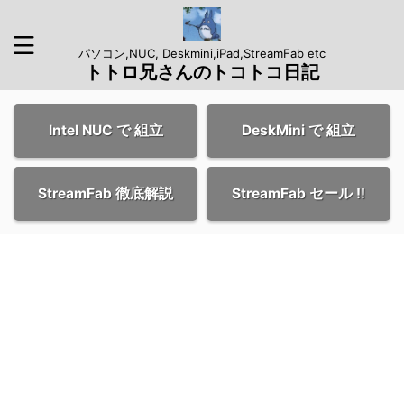
パソコン,NUC, Deskmini,iPad,StreamFab etc
トトロ兄さんのトコトコ日記
Intel NUC で 組立
DeskMini で 組立
StreamFab 徹底解説
StreamFab セール !!