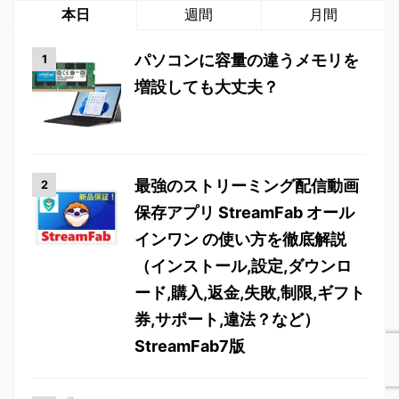
本日
週間
月間
パソコンに容量の違うメモリを
増設しても大丈夫？
最強のストリーミング配信動画
保存アプリ StreamFab オール
インワン の使い方を徹底解説
（インストール,設定,ダウンロ
ード,購入,返金,失敗,制限,ギフト
券,サポート,違法？など）
StreamFab7版