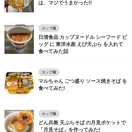
は、マジでうまかった!!
カップ麺
日清食品 カップヌードル シーフード ビ
ッグ に 東洋水産 えび天ぷら を入れて
食べてみた話
カップ麺
マルちゃん ごつ盛り ソース焼きそば を
食べてみた!
カップ麺
どん兵衛 天ぷらそば の月見ポケットで
「月見そば」を作ってみた!