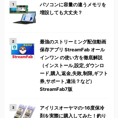
パソコンに容量の違うメモリを
増設しても大丈夫？
最強のストリーミング配信動画
保存アプリ StreamFab オール
インワン の使い方を徹底解説
（インストール,設定,ダウンロ
ード,購入,返金,失敗,制限,ギフト
券,サポート,違法？など）
StreamFab7版
アイリスオーヤマの-16度保冷
剤を実際に購入してみた！釣り