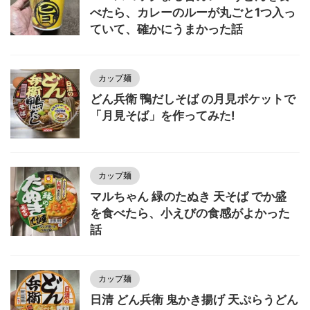
べたら、カレーのルーが丸ごと1つ入っ
ていて、確かにうまかった話
カップ麺
どん兵衛 鴨だしそば の月見ポケットで
「月見そば」を作ってみた!
カップ麺
マルちゃん 緑のたぬき 天そば でか盛
を食べたら、小えびの食感がよかった
話
カップ麺
日清 どん兵衛 鬼かき揚げ 天ぷらうどん