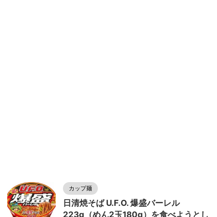
カップ麺
日清焼そば U.F.O. 爆盛バーレル
223g（めん2玉180g）を食べようとし