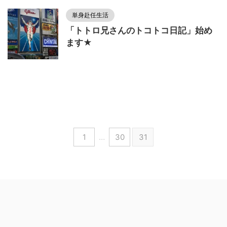
単身赴任生活
「トトロ兄さんのトコトコ日記」始め
ます★
1
…
30
31