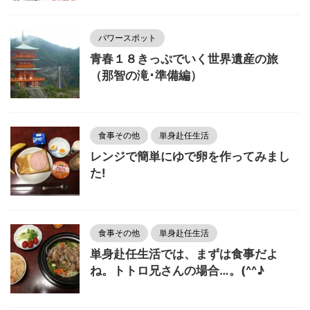
パワースポット
青春１８きっぷでいく世界遺産の旅
（那智の滝･準備編）
食事その他
単身赴任生活
レンジで簡単にゆで卵を作ってみまし
た!
食事その他
単身赴任生活
単身赴任生活では、まずは食事だよ
ね。トトロ兄さんの場合…。(^^♪