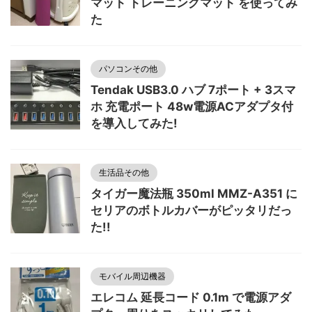
マット トレーニングマット を使ってみ
た
パソコンその他
Tendak USB3.0 ハブ 7ポート + 3スマ
ホ 充電ポート 48w電源ACアダプタ付
を導入してみた!
生活品その他
タイガー魔法瓶 350ml MMZ-A351 に
セリアのボトルカバーがピッタリだっ
た!!
モバイル周辺機器
エレコム 延長コード 0.1m で電源アダ