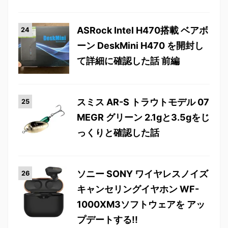
ASRock Intel H470搭載 ベアボ
ーン DeskMini H470 を開封し
て詳細に確認した話 前編
スミス AR-S トラウトモデル 07
MEGR グリーン 2.1gと3.5gをじ
っくりと確認した話
ソニー SONY ワイヤレスノイズ
キャンセリングイヤホン WF-
1000XM3ソフトウェアを アッ
プデートする!!