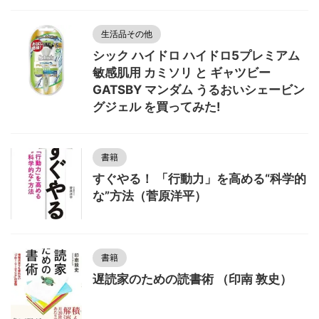
生活品その他
シック ハイドロ ハイドロ5プレミアム
敏感肌用 カミソリ と ギャツビー
GATSBY マンダム うるおいシェービン
グジェル を買ってみた!
書籍
すぐやる！ 「行動力」を高める“科学的
な”方法（菅原洋平）
書籍
遅読家のための読書術 （印南 敦史）