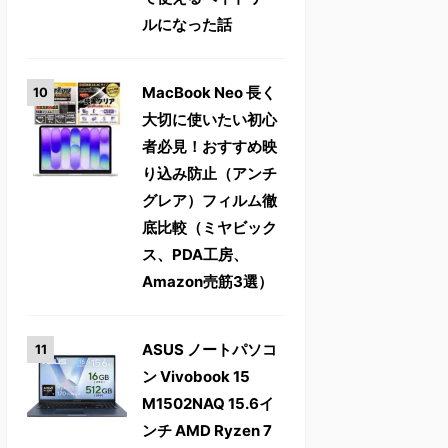
ルになった話
MacBook Neo 長く
大切に使いたい初心
者必見！おすすめ映
り込み防止（アンチ
グレア）フィルム徹
底比較（ミヤビック
ス、PDA工房、
Amazon売筋3選）
ASUS ノートパソコ
ン Vivobook 15
M1502NAQ 15.6イ
ンチ AMD Ryzen 7