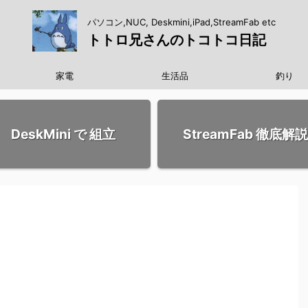
パソコン,NUC, Deskmini,iPad,StreamFab etc
トトロ兄さんのトコトコ日記
家電
生活品
釣り
DeskMini で 組立
StreamFab 徹底解説