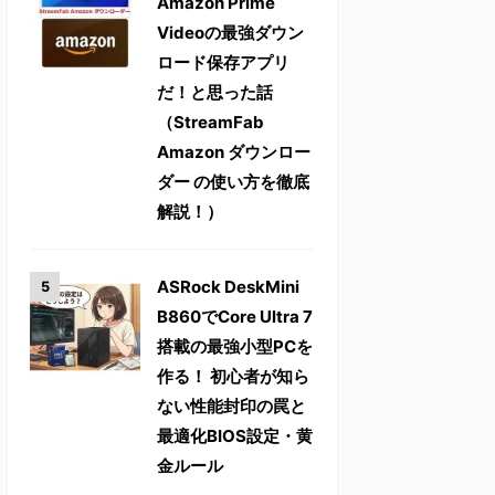
Amazon Prime
Videoの最強ダウン
ロード保存アプリ
だ！と思った話
（StreamFab
Amazon ダウンロー
ダー の使い方を徹底
解説！）
ASRock DeskMini
B860でCore Ultra 7
搭載の最強小型PCを
作る！ 初心者が知ら
ない性能封印の罠と
最適化BIOS設定・黄
金ルール