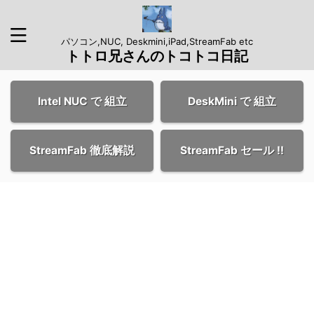
パソコン,NUC, Deskmini,iPad,StreamFab etc
トトロ兄さんのトコトコ日記
Intel NUC で 組立
DeskMini で 組立
StreamFab 徹底解説
StreamFab セール !!