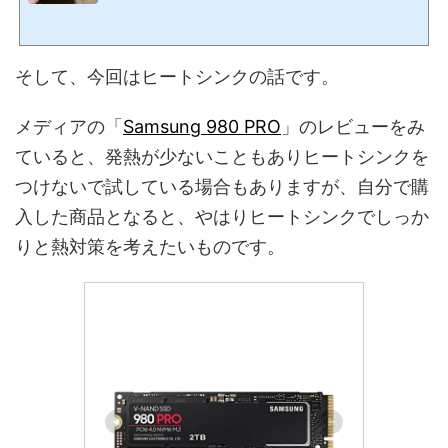
と押した話を書きました。そして、2月3日にAmazonから到着しました。平日というこ
ともあり仕事だったので、郵便受けに入っていました。配達業者がAmazonで配送時間
の指定はなかったのですが、商品が小さかったこともあり郵便受けに入れてあって配達
完了になっていました。SSDの購入を予定されている方は、商品が小さいので、Amazo
そして、今回はヒートシンクの話です。
nからの直接配達だと郵便受けに入っている...
メディアの「
Samsung 980 PRO
」のレビューをみ
ていると、発熱が少ないこともありヒートシンクを
つけないで試している場合もありますが、自分で購
入した商品となると、やはりヒートシンクでしっか
りと熱対策を考えたいものです。