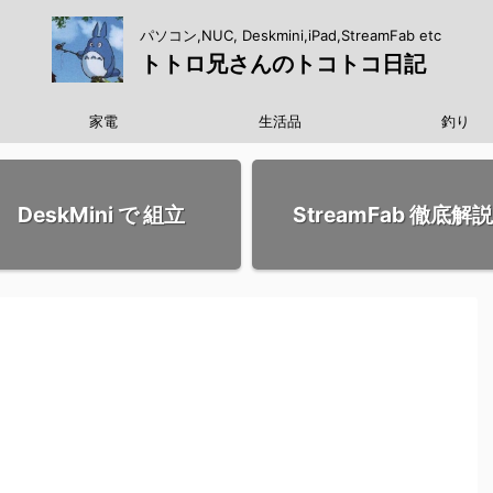
パソコン,NUC, Deskmini,iPad,StreamFab etc
トトロ兄さんのトコトコ日記
家電
生活品
釣り
DeskMini で 組立
StreamFab 徹底解説