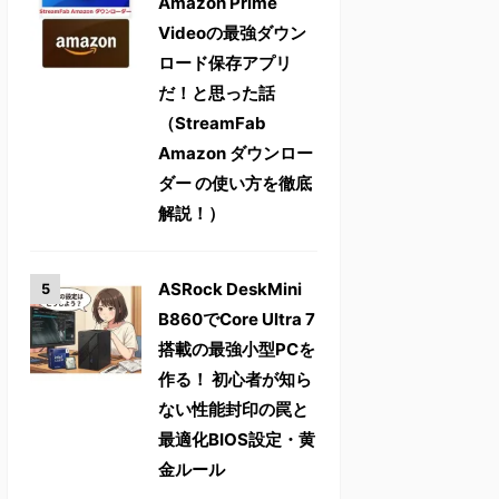
Amazon Prime
Videoの最強ダウン
ロード保存アプリ
だ！と思った話
（StreamFab
Amazon ダウンロー
ダー の使い方を徹底
解説！）
ASRock DeskMini
B860でCore Ultra 7
搭載の最強小型PCを
作る！ 初心者が知ら
ない性能封印の罠と
最適化BIOS設定・黄
金ルール