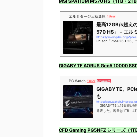
MSI SPATIUM M570 HS（1TB・2
エルミタージュ秋葉原
1 User
最高12GB/s超えのP
570 HS」 - 
https://www.gdm.or.jp/pre
Phison「PS5026-E
GIGABYTE AORUS Gen5 10000 
PC Watch
1 User
5 Pockets
GIGABYTE、PC
も
https://pc.watch.impress.
GIGABYTEは19日(現地時間)
発表した。容量は1TB～4
CFD Gaming PG5NFZ シリーズ（1T