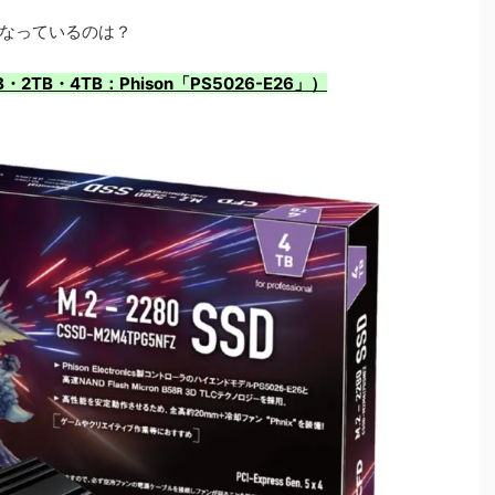
なっているのは？
B・2TB・4TB：Phison「PS5026-E26」）