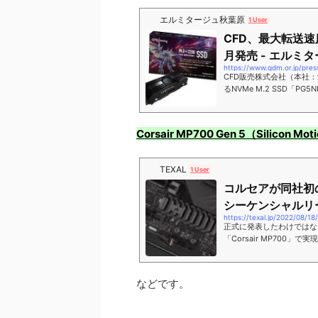
エルミタージュ秋葉原
1 User
CFD、最大転送速度1
月発売 - エルミ
https://www.gdm.or.jp/pre
CFD販売株式会社（本社：愛知
るNVMe M.2 SSD「
Corsair MP700 Gen 5（Silicon 
TEXAL
1 User
コルセアが同社初のP
シーケンシャルリード
正式に発表したわけではないが
「Corsair MP700
4.0対応SSD「MP600
などです。