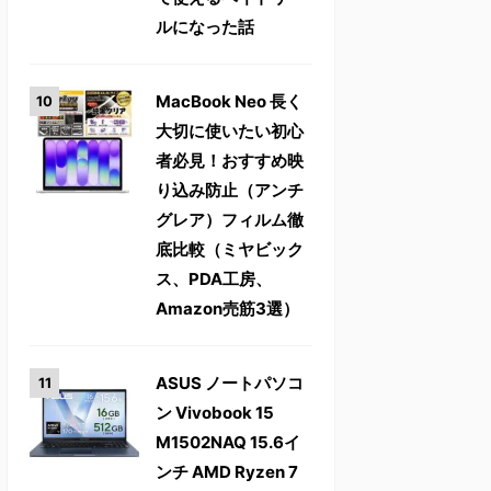
ルになった話
MacBook Neo 長く
大切に使いたい初心
者必見！おすすめ映
り込み防止（アンチ
グレア）フィルム徹
底比較（ミヤビック
ス、PDA工房、
Amazon売筋3選）
ASUS ノートパソコ
ン Vivobook 15
M1502NAQ 15.6イ
ンチ AMD Ryzen 7