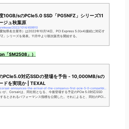
0GB/sのPCIe5.0 SSD「PG5NFZ」シリーズ11
タージュ秋葉原
ssrelease/2022/1014/459910
県名古屋市）は2022年10月14日、PCI Express 5.0(x4)接続に対応す
PG5NFZ」シリーズを発表。11月中より順次販売を開始する。
Motion「SM2508」）
CIe5.0対応SSDの登場を予告 - 10,000MB/sの
を実現か | TEXAL
https://texal.jp/2022/08/18/corsair-announces-the-arrival-of-the-companys-first-pcie-5-0-compatible-ssd-10000-mb-s-sequential-reads/
、Corsairは、同社初となる、今後登場する予定のPCIe 5.0対応SSD
」で実現するとされるパフォーマンス指標を公開した。それによると、同社のPCIe
 Pro XT」と比較しても大きな性能向上が見込めるようだ。