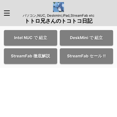
パソコン,NUC, Deskmini,iPad,StreamFab etc
トトロ兄さんのトコトコ日記
Intel NUC で 組立
DeskMini で 組立
StreamFab 徹底解説
StreamFab セール !!