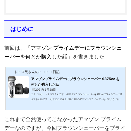
はじめに
前回は、「
アマゾン プライムデーにブラウンシェ
ーバーを何とか購入した話
」を書きました。
トトロ兄さんのトコトコ日記
アマゾンプライムデーにブラウンシェーバー 9375cc を
何とか購入した話
2021年6月28日
こんにちは、トトロ兄さんです。今回はブラウンシェーバーを何とかプライムデーに購
入できた話です。 はじめに皆さんは年に1回のアマゾンプライムデーをどのようにお過
ごしでしょうか。私の場合は、まずほとんど気にしていません。と言うか、これまでア
マゾンプライムデーに購入したことはありませんでした。もともとの私の性格から、ほ
しいモノはすぐに購入するタイプなので、プライムデーまで待てない性格なのです。そ
これまで全然使ってこなかったアマゾン プライム
んな私が、今回はアマゾンプライムデーでブラウンシェーバーを購入しました。(functi
on(b,c,f,g,a,d,e){b.Mos...
デーなのですが、今回ブラウンシェーバーをプライ