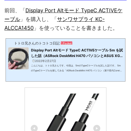
前回、「
Display Port Altモード TypeC ACTIVEケ
ーブル
」を購入し、「
サンワサプライ KC-
ALCCA1450
」を使っていることを書きました。
トトロ兄さんのトコトコ日記
1 Pocket
Display Port Altモード TypeC ACTIVEケーブル 5m を試
した話（ASRock DeskMini H470 パソコンとASUS XG1
7AHPE を接続する・KC-ALCCA1450）
2022年2月27日
こんにちは、トトロ兄さんです。今回は、5mのTypeCケーブルを試した話です。 5m
のTypeCケーブルを探してみる「ASRock DeskMini H470 パソコン（第11世代Corei9
搭載）」と「ASUS ROG STRIX XG17AHPE 3ms 240Hz」をつなぐために、5mのType
Cケーブルを探していました。そこで候補に上がったのが、サンワサプライ DisplayPor
tAltモード TypeC ACTIVEケーブル（ブラック・5m） (8.1Gbps×2) KC-ALCCA1250サ
ンワサプライ DisplayPortAltモード TypeC ACTIVEケーブル（ブラック・5m） (8.1Gb
ps×4) KC-ALCCA1450Club 3D USB 3.2 Gen2 Type ...