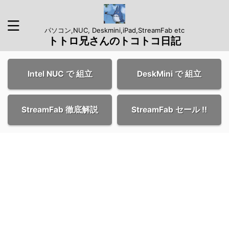
パソコン,NUC, Deskmini,iPad,StreamFab etc
トトロ兄さんのトコトコ日記
Intel NUC で 組立
DeskMini で 組立
StreamFab 徹底解説
StreamFab セール !!