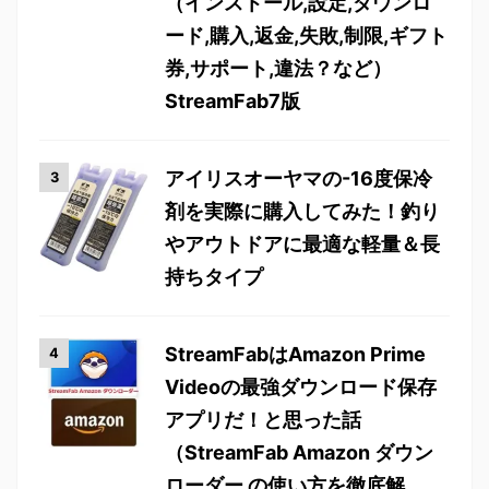
（インストール,設定,ダウンロ
ード,購入,返金,失敗,制限,ギフト
券,サポート,違法？など）
StreamFab7版
アイリスオーヤマの-16度保冷
剤を実際に購入してみた！釣り
やアウトドアに最適な軽量＆長
持ちタイプ
StreamFabはAmazon Prime
Videoの最強ダウンロード保存
アプリだ！と思った話
（StreamFab Amazon ダウン
ローダー の使い方を徹底解