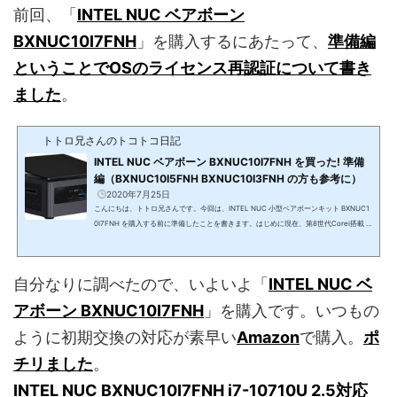
前回、「
INTEL NUC ベアボーン
BXNUC10I7FNH
」を購入するにあたって、
準備編
ということでOSのライセンス再認証について書き
ました
。
トトロ兄さんのトコトコ日記
INTEL NUC ベアボーン BXNUC10I7FNH を買った! 準備
編（BXNUC10I5FNH BXNUC10I3FNH の方も参考に）
2020年7月25日
こんにちは、トトロ兄さんです。今回は、INTEL NUC 小型ベアボーンキット BXNUC1
0I7FNH を購入する前に準備したことを書きます。はじめに現在、第8世代Corei搭載 In
tel NUC を使ったパソコンを使っています。また、2020年4月に 第10世代Corei搭載 In
tel NUC ベアボーン が発売されました。パソコンのスピードには全く不満がないので、
今回のバージョンアップは見送る予定をしていました。しかし、第8世代Corei搭載 Int
自分なりに調べたので、いよいよ「
INTEL NUC ベ
el NUC の CPU FAN の音が異常にうるさくなってきました。対策はとりましたが、今
回の CPU FAN の異音は、CPU の温度...
アボーン BXNUC10I7FNH
」を購入です。いつもの
ように初期交換の対応が素早い
Amazon
で購入。
ポ
チリました
。
INTEL NUC BXNUC10I7FNH i7-10710U 2.5対応