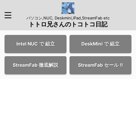
パソコン,NUC, Deskmini,iPad,StreamFab etc
トトロ兄さんのトコトコ日記
Intel NUC で 組立
DeskMini で 組立
StreamFab 徹底解説
StreamFab セール !!