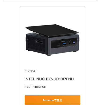
インテル
INTEL NUC BXNUC10I7FNH
BXNUC10I7FNH
Amazonで見る