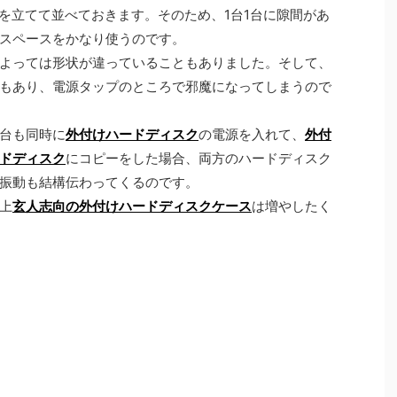
台を立てて並べておきます。そのため、1台1台に隙間があ
スペースをかなり使うのです。
よっては形状が違っていることもありました。そして、
もあり、電源タップのところで邪魔になってしまうので
台も同時に
外付けハードディスク
の電源を入れて、
外付
ドディスク
にコピーをした場合、両方のハードディスク
振動も結構伝わってくるのです。
上
玄人志向の外付けハードディスクケース
は増やしたく