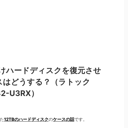
けハードディスクを復元させ
ケースはどうする？（ラトック
32-U3RX）
た
12TBのハードディスク
の
ケースの話
です。