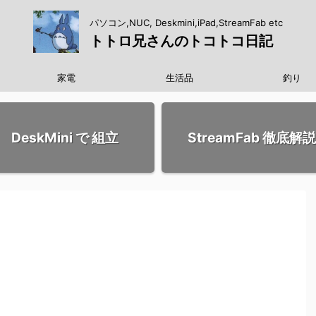
パソコン,NUC, Deskmini,iPad,StreamFab etc
トトロ兄さんのトコトコ日記
家電
生活品
釣り
DeskMini で 組立
StreamFab 徹底解説