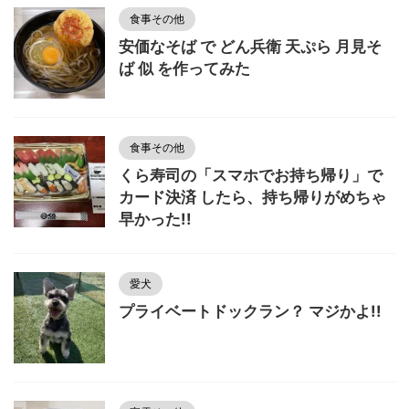
食事その他
安価なそば で どん兵衛 天ぷら 月見そ
ば 似 を作ってみた
食事その他
くら寿司の「スマホでお持ち帰り」で
カード決済 したら、持ち帰りがめちゃ
早かった!!
愛犬
プライベートドックラン？ マジかよ!!