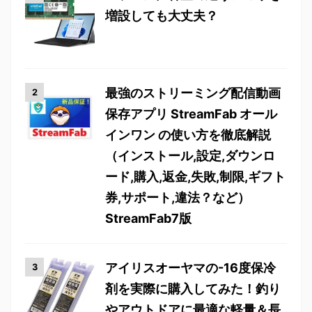
増設しても大丈夫？
最強のストリーミング配信動画
保存アプリ StreamFab オール
インワン の使い方を徹底解説
（インストール,設定,ダウンロ
ード,購入,返金,失敗,制限,ギフト
券,サポート,違法？など）
StreamFab7版
アイリスオーヤマの-16度保冷
剤を実際に購入してみた！釣り
やアウトドアに最適な軽量＆長