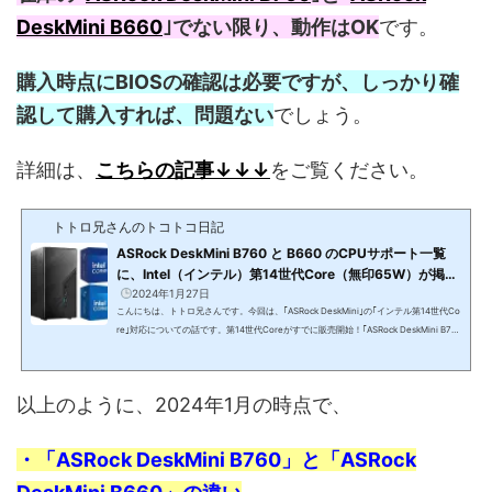
DeskMini B660
｣でない限り、動作はOK
です。
購入時点にBIOSの確認は必要ですが、しっかり確
認して購入すれば、問題ない
でしょう。
詳細は、
こちらの記事↓↓↓
をご覧ください。
トトロ兄さんのトコトコ日記
ASRock DeskMini B760 と B660 のCPUサポート一覧
に、Intel（インテル）第14世代Core（無印65W）が掲
載！（2023年9月8日のBIOSで対応済）
2024年1月27日
こんにちは、トトロ兄さんです。今回は、｢ASRock DeskMini｣の｢インテル第14世代Co
re｣対応についての話です。第14世代Coreがすでに販売開始！｢ASRock DeskMini B76
0｣や｢ASRock DeskMini B660｣の小型ベアボーンに搭載できる第14世代Core（65W）
が、2024年の新年早々に販売が開始されました。ASRock DeskMini B760(function(b,
c,f,g,a,d,e){b.MoshimoAffiliateObject=a;b=b||function(){arguments.currentScript=
以上のように、2024年1月の時点で、
c.currentScript||c.scripts;(b.q=b.q||).push(arguments)};c.getElementById(a)||(d=c.
createElement(f),d.src=g,d.id=a,e=c...
・「ASRock DeskMini B760」と「ASRock