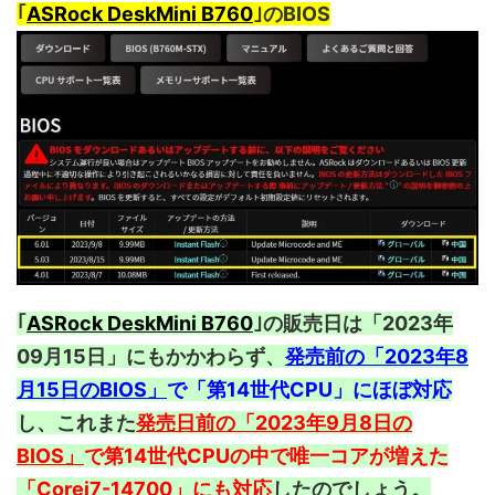
｢
ASRock DeskMini B760
｣のBIOS
｢
ASRock DeskMini B760
｣の販売日は「2023年
09月15日」にもかかわらず、
発売前の「2023年8
月15日のBIOS」
で「第14世代CPU」にほぼ対応
し、これまた
発売日前の「2023年9月8日の
BIOS」
で第14世代CPUの中で唯一コアが増えた
「Corei7-14700」にも対応
したのでしょう。