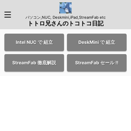
パソコン,NUC, Deskmini,iPad,StreamFab etc
トトロ兄さんのトコトコ日記
Intel NUC で 組立
DeskMini で 組立
StreamFab 徹底解説
StreamFab セール !!