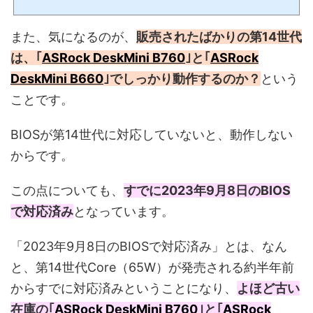
始！｢Intel（インテル）第14世代Core（無印65W）｣が発売されました。｢ASRock Des
kMini B760｣や｢ASRock DeskMini B660｣の小型ベアボーンで、パソコンを組み立てよ
うと思っている方にとっては、興味がわきます。ASRock DeskMini B760(function(b,c,
また、気になるのが、
販売されたばかりの第14世代
f,g,a,d,e){b.MoshimoAffiliateObject=a;b=b||function(){arguments.currentScript=c.
currentScript||c.scripts;(b.q=b.q||).push...
は、｢
ASRock DeskMini B760
｣と｢
ASRock
DeskMini B660
｣でしっかり動作するのか？
という
ことです。
BIOSが第14世代に対応していないと、動作しない
からです。
この点についても、
すでに2023年9月8日のBIOS
で対応済み
となっています。
「2023年9月8日のBIOSで対応済み」とは、なん
と、第14世代Core（65W）が発売される約半年前
からすでに対応済みということになり、
よほど古い
在庫の｢
ASRock DeskMini B760
｣と｢
ASRock