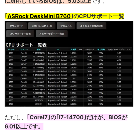
に対応しているBIOSは、5.03以上
です。
｢
ASRock DeskMini B760
｣のCPUサポート一覧
ただし、
｢Corei7｣の｢i7-14700｣だけが、BIOSが
6.01以上です。