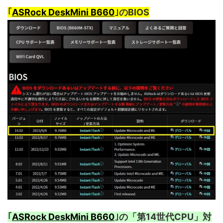
｢
ASRock DeskMini B660
｣のBIOS
｢
ASRock DeskMini B660
｣の「第14世代CPU」対