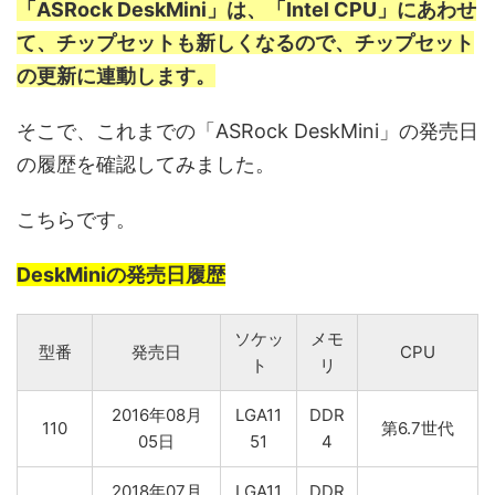
「ASRock DeskMini」は、「Intel CPU」にあわせ
て、チップセットも新しくなるので、チップセット
の更新に連動します。
そこで、これまでの「ASRock DeskMini」の発売日
の履歴を確認してみました。
こちらです。
DeskMiniの発売日履歴
ソケッ
メモ
型番
発売日
CPU
ト
リ
2016年08月
LGA11
DDR
110
第6.7世代
05日
51
4
2018年07月
LGA11
DDR