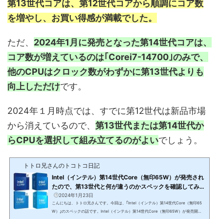
第13世代コアは、第12世代コアから順調にコア数
を増やし、お買い得感が満載でした。
ただ、
2024年1月に発売となった第14世代コアは、
コア数が増えているのは｢Corei7-14700｣のみで、
他のCPUはクロック数がわずかに第13世代よりも
向上しただけ
です。
2024年１月時点では、すでに第12世代は新品市場
から消えているので、
第13世代または第14世代か
らCPUを選択して組み立てるのがよい
でしょう。
トトロ兄さんのトコトコ日記
Intel（インテル）第14世代Core（無印65W）が発売され
たので、第13世代と何が違うのかスペックを確認してみた
話
2024年1月23日
こんにちは、トトロ兄さんです。今回は、｢Intel（インテル）第14世代Core（無印65
W）｣のスペックの話です。Intel（インテル）第14世代Core（無印65W）が発売開