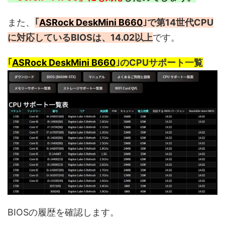
また、
｢
ASRock DeskMini B660
｣で第14世代CPU
に対応しているBIOSは、14.02以上
です。
｢
ASRock DeskMini B660
｣のCPUサポート一覧
BIOSの履歴を確認します。