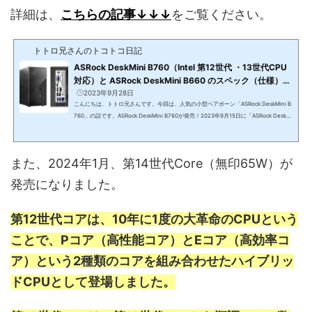
詳細は、
こちらの記事↓↓↓
をご覧ください。
トトロ兄さんのトコトコ日記
ASRock DeskMini B760（Intel 第12世代 ・13世代CPU
対応）と ASRock DeskMini B660 のスペック（仕様）を
比較して違いを確認した話（Realtek RTL8125BG搭載の
2023年9月28日
こんにちは、トトロ兄さんです。今回は、人気の小型ベアボーン「ASRock DeskMini B
小型ベアボーン）
760」の話です。ASRock DeskMini B760が発売！2023年9月15日に「ASRock DeskMi
ni B760」が発売されました！ASRock DeskMini B760(function(b,c,f,g,a,d,e){b.Moshi
moAffiliateObject=a;b=b||function(){arguments.currentScript=c.currentScript||c.s
cripts;(b.q=b.q||).push(arguments)};c.getElementById(a)||(d=c.createElement(f),
また、2024年1月、第14世代Core（無印65W）が
d.src=g,d.id=a,e=c.getElementsByTagName("body"),e.appendChild(d))})(window,
document,"script&qu...
発売になりました。
第12世代コアは、10年に1度の大革命のCPUという
ことで、Pコア（高性能コア）とEコア（高効率コ
ア）という2種類のコアを組み合わせたハイブリッ
ドCPUとして登場しました。