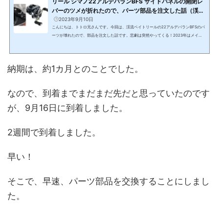
リール シマノ22アルデバランBFS サイドパネルの開閉レ
バーのツメが折れたので、パーツ部品を注文した話（渓流
ベイトフィネス）
2023年9月10日
こんにちは、トトロ兄さんです。今回は、渓流ベイトリールの22アルデバランBFSのパ
ーツが壊れたので、部品を注文した話です。悲劇は突然やってくる！2023年はメイン
で「シマノ 23 カルカッタコンクエスト BFS XG」を使っています。シマノ 23 カルカッ
タコンクエスト BFS XG(function(b,c,f,g,a,d,e){b.MoshimoAffiliateObject=a;b=b||fu
nction(){arguments.currentScript=c.currentScript||c.scripts;(b.q=b.q||).push(argu
納期は、約1カ月とのことでした。
ments)};c.getElementById(a)||(d=c.createElement(f),d.src=g,d.id=a,e=c.getEleme
ntsByTagName("body&qu...
なので、到着までまだまだ先だと思っていたのです
が、9月16日に到着しました。
2週間で到着しました。
早い！
そこで、早速、パーツ部品を交換することにしまし
た。