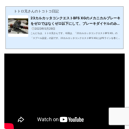
トトロ兄さんのトコトコ日記
23カルカッタコンクエストBFS XGのメカニカルブレーキ
をゼロではなくゼロ以下にして、ブレーキダイヤルのみで
キャスティングをしたら、バックラッシュが激減した話
2023年5月29日
こんにちは、トトロ兄さんです。今回は、「23カルカッタコンクエストBFS XG」の
（渓流ベイトフィネス）
「スプール設定」の話です。23カルカッタコンクエストBFS XGにはPEラインを巻く
「23カルカッタコンクエストBFS XG」が手元に届いてみたら、あまりにかっこよかっ
たのでホレボレしています。シマノ 23 カルカッタコンクエスト BFS XG(function(b,c,
f,g,a,d,e){b.MoshimoAffiliateObject=a;b=b||function(){arguments.currentScript=c.
currentScript||c.scripts;(b.q=b.q||).push(arguments)};c.getElementById(a)||(d=c.cr
eateElement(f),d.src=g,d.id=a,e=...