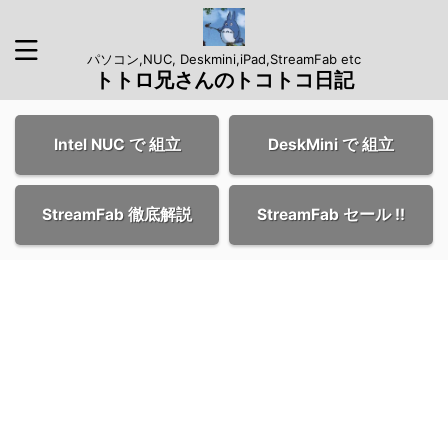
パソコン,NUC, Deskmini,iPad,StreamFab etc
トトロ兄さんのトコトコ日記
Intel NUC で 組立
DeskMini で 組立
StreamFab 徹底解説
StreamFab セール !!