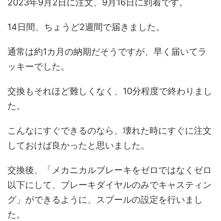
2023年9月2日に注文、9月16日に到着です。
ments)};c.getElementById(a)||(d=c.createElement(f),d.src=g,d.id=a,e=c.getEleme
ntsByTagName("body&qu...
14日間、ちょうど2週間で届きました。
通常は約1カ月の納期だそうですが、早く届いてラ
ッキーでした。
交換もそれほど難しくなく、10分程度で終わりまし
た。
こんなにすぐできるのなら、壊れた時にすぐに注文
しておけば良かったと思いました。
交換後、「メカニカルブレーキをゼロではなくゼロ
以下にして、ブレーキダイヤルのみでキャスティン
グ」ができるように、スプールの設定を行いまし
た。