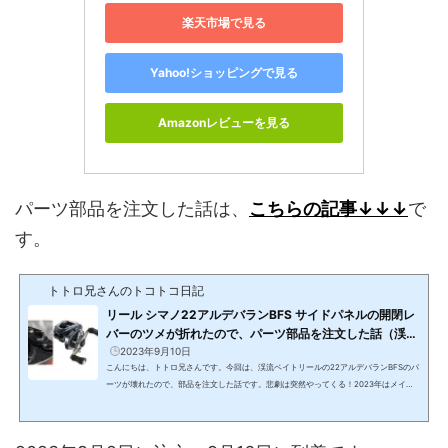
楽天市場で見る
Yahoo!ショッピングで見る
Amazonレビューを見る
パーツ部品を注文した話は、
こちらの記事↓↓↓
で
す。
トトロ兄さんのトコトコ日記
リール シマノ22アルデバランBFS サイドパネルの開閉レ
バーのツメが折れたので、パーツ部品を注文した話（渓流
ベイトフィネス）
2023年9月10日
こんにちは、トトロ兄さんです。今回は、渓流ベイトリールの22アルデバランBFSのパ
ーツが壊れたので、部品を注文した話です。悲劇は突然やってくる！2023年はメイン
で「シマノ 23 カルカッタコンクエスト BFS XG」を使っています。シマノ 23 カルカッ
タコンクエスト BFS XG(function(b,c,f,g,a,d,e){b.MoshimoAffiliateObject=a;b=b||fu
nction(){arguments.currentScript=c.currentScript||c.scripts;(b.q=b.q||).push(argu