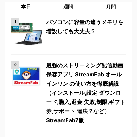
本日
週間
月間
パソコンに容量の違うメモリを
増設しても大丈夫？
最強のストリーミング配信動画
保存アプリ StreamFab オール
インワン の使い方を徹底解説
（インストール,設定,ダウンロ
ード,購入,返金,失敗,制限,ギフト
券,サポート,違法？など）
StreamFab7版