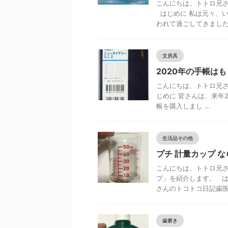
こんにちは。トトロ兄さ
はじめに 私は元々、
われて過ごしてきました .
文房具
2020年の手帳は
こんにちは、トトロ兄さ
じめに 皆さんは、来年2
帳を購入しまし ...
生活品その他
プチ 計量カップ なら
こんにちは、トトロ兄さ
プ」を紹介します。 は
さんのトコトコ日記歯医者 
歯磨き