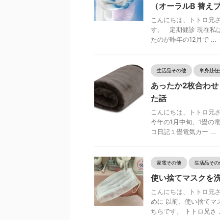
（オーラルB 替えブラ
こんにちは、トトロ兄さ
す。 定期健診 現在私
たのが昨年の12月で ...
生活品その他
単身赴任
あったか2枚合わせ
た話
こんにちは、トトロ兄さ
今年の1月中旬、1畳の
コ日記１畳電気カー ...
家電その他
生活品その
使い捨てマスクを洗
こんにちは、トトロ兄さ
めに 以前、使い捨てマ
ちらです。 トトロ兄さ ..