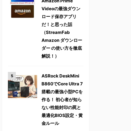
Amazon Prime
Videoの最強ダウン
ロード保存アプリ
だ！と思った話
（StreamFab
Amazon ダウンロー
ダー の使い方を徹底
解説！）
ASRock DeskMini
B860でCore Ultra 7
搭載の最強小型PCを
作る！ 初心者が知ら
ない性能封印の罠と
最適化BIOS設定・黄
金ルール