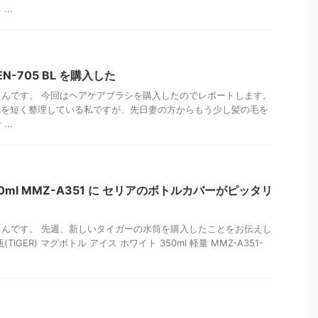
..
N-705 BL を購入した
んです。 今回はヘアケアブラシを購入したのでレポートします。
毛を短く整理している私ですが、先日妻の方からもう少し髪の毛を
..
0ml MMZ-A351 に セリアのボトルカバーがピッタリ
んです。 先週、新しいタイガーの水筒を購入したことをお伝えし
IGER) マグボトル アイス ホワイト 350ml 軽量 MMZ-A351-