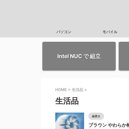
パソコン
モバイル
Intel NUC で 組立
HOME
>
生活品
>
生活品
歯磨き
ブラウン やわらか極