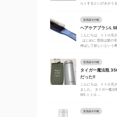
らくするといびきがうる .
生活品その他
ヘアケアブラシL SE
こんにちは、トトロ兄さ
はじめに 普段は髪の
伸ばして欲しいという希 .
生活品その他
タイガー魔法瓶 35
だった!!
こんにちは、トトロ兄さ
ました。 タイガー魔法瓶(T
WS トトロ ...
生活品その他