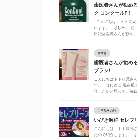
歯医者さんが勧める
ク コンクールF !
こんにちは、トトロ兄
います。 はじめに 前
日記歯医者さんが勧め ..
歯磨き
歯医者さんが勧める歯
ブラシ!
こんにちはトトロ兄さん
す。 はじめに 現在私
証したいと思って、毎日真 
生活品その他
いびき解消 セレブ
こんにちは、トトロ兄さ
たので紹介します。 は