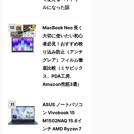
ルになった話
MacBook Neo 長く
大切に使いたい初心
者必見！おすすめ映
り込み防止（アンチ
グレア）フィルム徹
底比較（ミヤビック
ス、PDA工房、
Amazon売筋3選）
ASUS ノートパソコ
ン Vivobook 15
M1502NAQ 15.6イ
ンチ AMD Ryzen 7