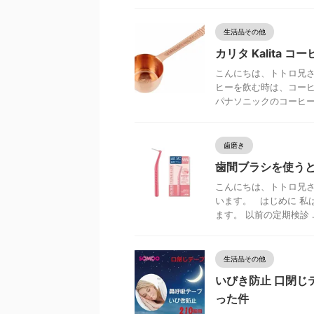
生活品その他
カリタ Kalita 
こんにちは、トトロ兄さ
ヒーを飲む時は、コーヒ
パナソニックのコーヒー .
歯磨き
歯間ブラシを使う
こんにちは、トトロ兄さ
います。 はじめに 私
ます。 以前の定期検診 ..
生活品その他
いびき防止 口閉じ
った件