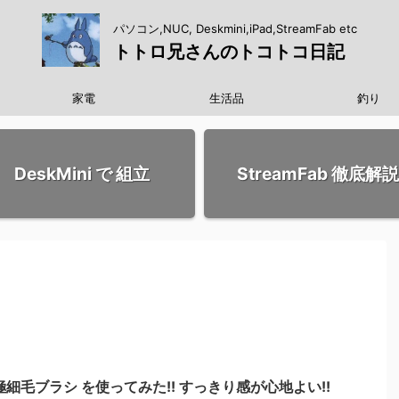
パソコン,NUC, Deskmini,iPad,StreamFab etc
トトロ兄さんのトコトコ日記
家電
生活品
釣り
DeskMini で 組立
StreamFab 徹底解説
細毛ブラシ を使ってみた!! すっきり感が心地よい!!