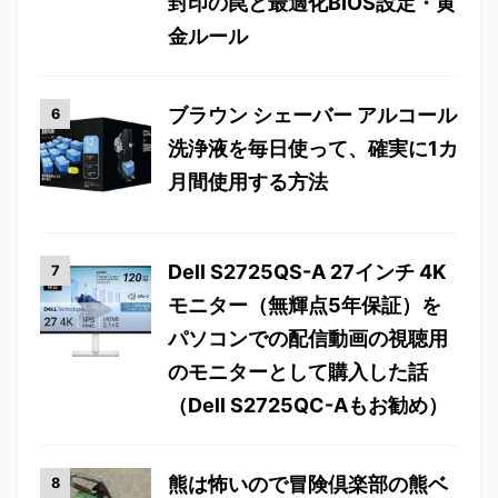
封印の罠と最適化BIOS設定・黄
金ルール
ブラウン シェーバー アルコール
洗浄液を毎日使って、確実に1カ
月間使用する方法
Dell S2725QS-A 27インチ 4K
モニター（無輝点5年保証）を
パソコンでの配信動画の視聴用
のモニターとして購入した話
（Dell S2725QC-Aもお勧め）
熊は怖いので冒険倶楽部の熊ベ