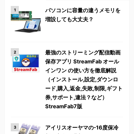
パソコンに容量の違うメモリを
増設しても大丈夫？
最強のストリーミング配信動画
保存アプリ StreamFab オール
インワン の使い方を徹底解説
（インストール,設定,ダウンロ
ード,購入,返金,失敗,制限,ギフト
券,サポート,違法？など）
StreamFab7版
アイリスオーヤマの-16度保冷