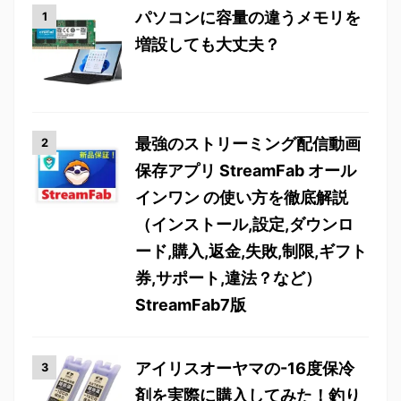
パソコンに容量の違うメモリを
増設しても大丈夫？
最強のストリーミング配信動画
保存アプリ StreamFab オール
インワン の使い方を徹底解説
（インストール,設定,ダウンロ
ード,購入,返金,失敗,制限,ギフト
券,サポート,違法？など）
StreamFab7版
アイリスオーヤマの-16度保冷
剤を実際に購入してみた！釣り