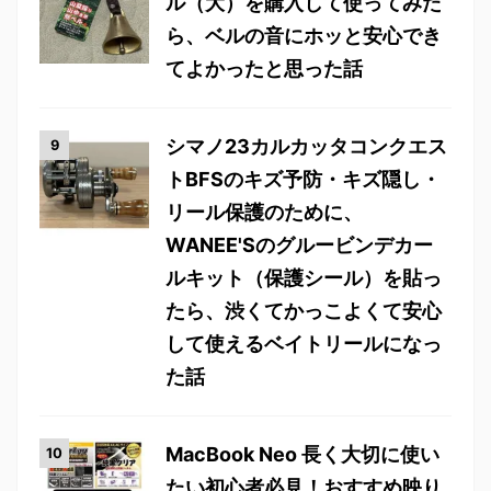
ル（大）を購入して使ってみた
ら、ベルの音にホッと安心でき
てよかったと思った話
シマノ23カルカッタコンクエス
トBFSのキズ予防・キズ隠し・
リール保護のために、
WANEE'Sのグルービンデカー
ルキット（保護シール）を貼っ
たら、渋くてかっこよくて安心
して使えるベイトリールになっ
た話
MacBook Neo 長く大切に使い
たい初心者必見！おすすめ映り