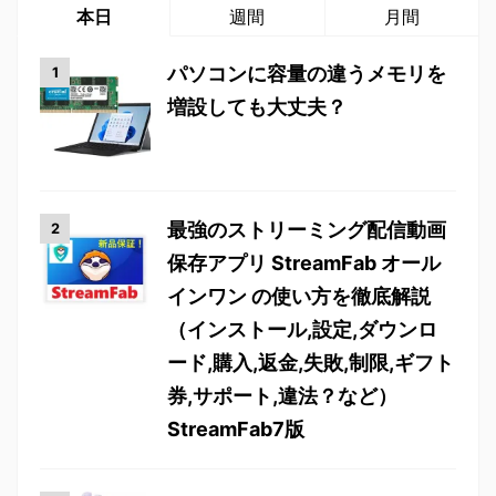
本日
週間
月間
パソコンに容量の違うメモリを
増設しても大丈夫？
最強のストリーミング配信動画
保存アプリ StreamFab オール
インワン の使い方を徹底解説
（インストール,設定,ダウンロ
ード,購入,返金,失敗,制限,ギフト
券,サポート,違法？など）
StreamFab7版