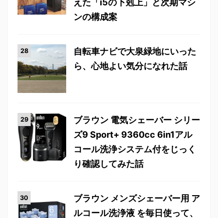
えた「i5の下剋上」と次期マシ
ンの構成案
自転車ナビで大泉緑地にいった
ら、心地よい気分になれた話
ブラウン 電気シェーバー シリー
ズ9 Sport+ 9360cc 6in1アル
コール洗浄システム付をじっく
り確認してみた話
ブラウン メンズシェーバー用 ア
ルコール洗浄液 を毎日使って、