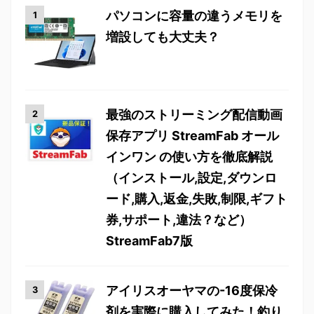
パソコンに容量の違うメモリを
増設しても大丈夫？
最強のストリーミング配信動画
保存アプリ StreamFab オール
インワン の使い方を徹底解説
（インストール,設定,ダウンロ
ード,購入,返金,失敗,制限,ギフト
券,サポート,違法？など）
StreamFab7版
アイリスオーヤマの-16度保冷
剤を実際に購入してみた！釣り