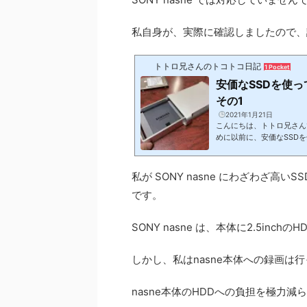
私自身が、実際に確認しましたので、
トトロ兄さんのトコトコ日記
1 Pocket
安価なSSDを使って
その1
2021年1月21日
こんにちは、トトロ兄さんです
めに以前に、安価なSSDを使
書きました。そこで、今回、
nction(b,c,f,g,a,d,e){b.M
ntScript||c.scripts;(b.q=
私が SONY nasne にわざわざ高
c=g,d.id=a,e=c.getEleme
です。
SONY nasne は、本体に2.5inch
しかし、私はnasne本体への録画は
nasne本体のHDDへの負担を極力減