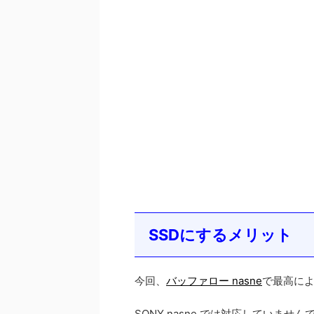
SSDにするメリット
今回、
バッファロー nasne
で最高によ
SONY nasne では対応していません