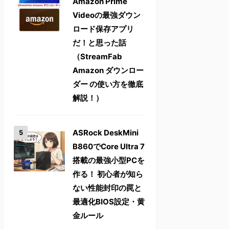
Amazon Prime
Videoの最強ダウン
ロード保存アプリ
だ！と思った話
（StreamFab
Amazon ダウンロー
ダー の使い方を徹底
解説！）
ASRock DeskMini
B860でCore Ultra 7
搭載の最強小型PCを
作る！ 初心者が知ら
ない性能封印の罠と
最適化BIOS設定・黄
金ルール