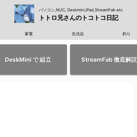
パソコン,NUC, Deskmini,iPad,StreamFab etc
トトロ兄さんのトコトコ日記
家電
生活品
釣り
DeskMini で 組立
StreamFab 徹底解説