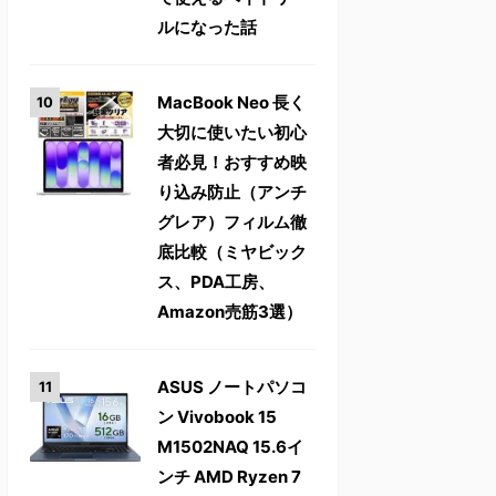
ルになった話
MacBook Neo 長く
大切に使いたい初心
者必見！おすすめ映
り込み防止（アンチ
グレア）フィルム徹
底比較（ミヤビック
ス、PDA工房、
Amazon売筋3選）
ASUS ノートパソコ
ン Vivobook 15
M1502NAQ 15.6イ
ンチ AMD Ryzen 7