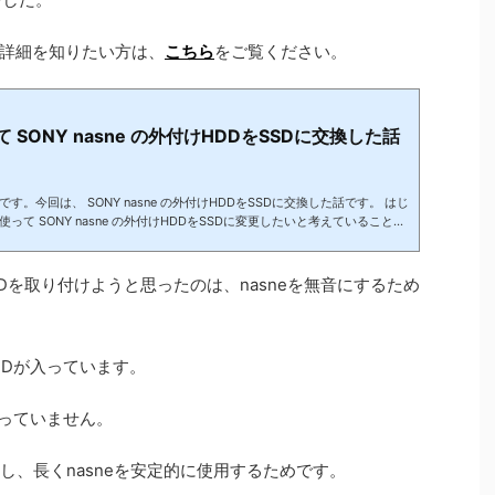
詳細を知りたい方は、
こちら
をご覧ください。
 SONY nasne の外付けHDDをSSDに交換した話
。今回は、 SONY nasne の外付けHDDをSSDに交換した話です。 はじ
って SONY nasne の外付けHDDをSSDに変更したいと考えていることを
2台あるnasneの外付けHDDを2台ともSSDに交換したいと思います。(fu
oshimoAffiliateObject=a;b=b||function(){arguments.currentScript=c.curre
b.q||).push(arguments)};c.getElementById(a)||(d=c.createElement(f),d.sr
いSSDを取り付けようと思ったのは、nasneを無音にするため
ntsByTagName(...
のHDDが入っています。
行っていません。
らし、長くnasneを安定的に使用するためです。