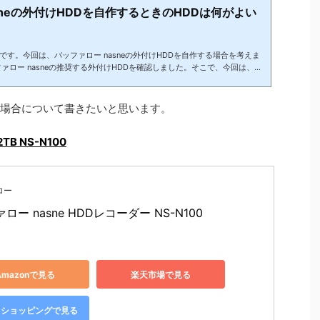
sneの外付けHDDを自作するときのHDDは何がよい
す。今回は、バッファロー nasneの外付けHDDを自作する場合を考えま
ァロー nasneの推奨する外付けHDDを確認しました。そこで、今回は、外
て準備する場合を考えたいと思います。わざわざバッファローの外付けHDD
いるHDDがあるしな～という方もおられると思います。また、自作にこだ
そこで、今回は、バッファロー nasneの外付けHDDを自作するときのHD
る場合について書きたいと思います。
たいと思います。バッフ...
B NS-N100
ロー
ロー nasne HDDレコーダー NS-N100
Amazonで見る
楽天市場で見る
oo!ショッピングで見る