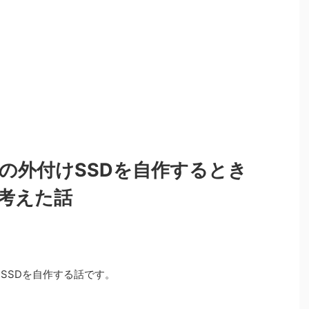
neの外付けSSDを自作するとき
か考えた話
SSDを自作する話です。