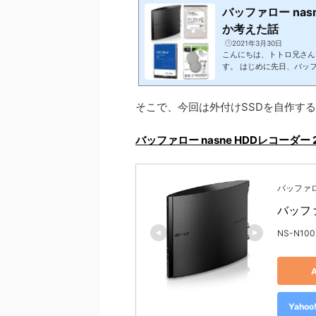
バッファロー na
か考えた話
2021年3月30日
こんにちは、トトロ兄さんで
す。 はじめに先日、バッフ
付けHDDを自分で自作し
を購入しなくても、余って
わる方もおられるでしょう。
そこで、今回は外付けSSDを自作す
Dは何がよいのか？考えて見
バッファロー nasne HDDレコーダー 2T
バッファ
バッファ
NS-N100
Yah