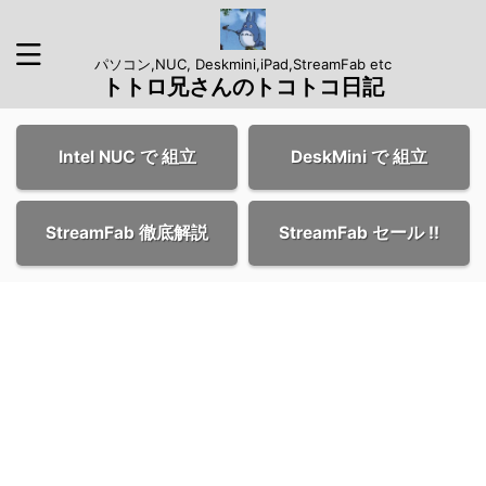
パソコン,NUC, Deskmini,iPad,StreamFab etc
トトロ兄さんのトコトコ日記
Intel NUC で 組立
DeskMini で 組立
StreamFab 徹底解説
StreamFab セール !!