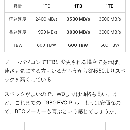
容量
1TB
1TB
1TB
読込速度
2400 MB/s
3500 MB/s
3500 MB/s
書込速度
1950 MB/s
3000 MB/s
3000 MB/s
TBW
600 TBW
600 TBW
600 TBW
ノートパソコンで
1TB
に変更される場合であれば、
速さも気にする方もいるだろうからSN550よりスペ
ックを高くしている。
スペックがよいので、WDよりは価格も高い、け
ど、これまでの「
980 EVO Plus
」よりは安価なの
で、BTOメーカーも喜ぶという感じでしょうか。