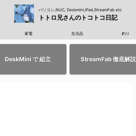
パソコン,NUC, Deskmini,iPad,StreamFab etc
トトロ兄さんのトコトコ日記
家電
生活品
釣り
DeskMini で 組立
StreamFab 徹底解説