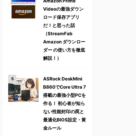
Amazon Prime
Videoの最強ダウン
ロード保存アプリ
だ！と思った話
（StreamFab
Amazon ダウンロー
ダー の使い方を徹底
解説！）
ASRock DeskMini
B860でCore Ultra 7
搭載の最強小型PCを
作る！ 初心者が知ら
ない性能封印の罠と
最適化BIOS設定・黄
金ルール