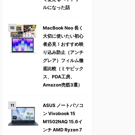
ルになった話
MacBook Neo 長く
大切に使いたい初心
者必見！おすすめ映
り込み防止（アンチ
グレア）フィルム徹
底比較（ミヤビック
ス、PDA工房、
Amazon売筋3選）
ASUS ノートパソコ
ン Vivobook 15
M1502NAQ 15.6イ
ンチ AMD Ryzen 7