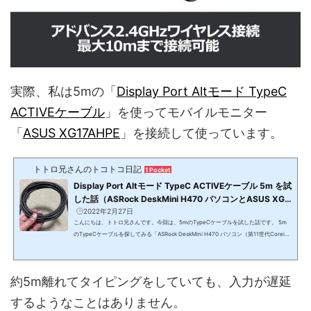
実際、私は5mの「
Display Port Altモード TypeC
ACTIVEケーブル
」を使ってモバイルモニター
「
ASUS XG17AHPE
」を接続して使っています。
トトロ兄さんのトコトコ日記
1 Pocket
Display Port Altモード TypeC ACTIVEケーブル 5m を試
した話（ASRock DeskMini H470 パソコンとASUS XG1
7AHPE を接続する・KC-ALCCA1450）
2022年2月27日
こんにちは、トトロ兄さんです。今回は、5mのTypeCケーブルを試した話です。 5m
のTypeCケーブルを探してみる「ASRock DeskMini H470 パソコン（第11世代Corei9
搭載）」と「ASUS ROG STRIX XG17AHPE 3ms 240Hz」をつなぐために、5mのType
Cケーブルを探していました。そこで候補に上がったのが、サンワサプライ DisplayPor
tAltモード TypeC ACTIVEケーブル（ブラック・5m） (8.1Gbps×2) KC-ALCCA1250サ
約5m離れてタイピングをしていても、入力が遅延
ンワサプライ DisplayPortAltモード TypeC ACTIVEケーブル（ブラック・5m） (8.1Gb
ps×4) KC-ALCCA1450Club 3D USB 3.2 Gen2 Type ...
するようなことはありません。