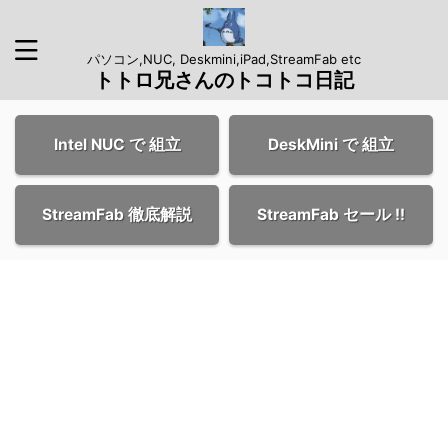
パソコン,NUC, Deskmini,iPad,StreamFab etc
トトロ兄さんのトコトコ日記
Intel NUC で 組立
DeskMini で 組立
StreamFab 徹底解説
StreamFab セール !!