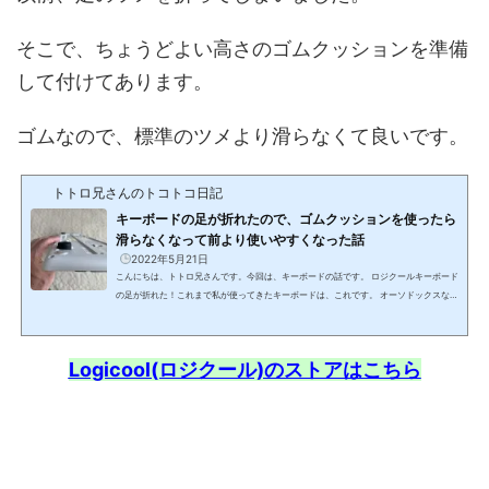
そこで、ちょうどよい高さのゴムクッションを準備
して付けてあります。
ゴムなので、標準のツメより滑らなくて良いです。
トトロ兄さんのトコトコ日記
キーボードの足が折れたので、ゴムクッションを使ったら
滑らなくなって前より使いやすくなった話
2022年5月21日
こんにちは、トトロ兄さんです。今回は、キーボードの話です。 ロジクールキーボード
の足が折れた！これまで私が使ってきたキーボードは、これです。 オーソドックスなワ
イヤレスキーボードです。ロジクール ワイヤレスキーボード K270(function(b,c,f,g,a,
d,e){b.MoshimoAffiliateObject=a;b=b||function(){arguments.currentScript=c.curre
ntScript||c.scripts;(b.q=b.q||).push(arguments)};c.getElementById(a)||(d=c.create
Logicool(ロジクール)のストアはこちら
Element(f),d.src=g,d.id=a,e=c.getElementsByTagName("body"),e.appendChild
(d))})(windo...